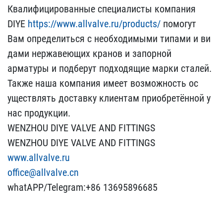
Квалифици​рованные специалисты ком​пания
DIYE
https://www.a​llvalve.ru/products/
пом​огут
Вам определиться с ​необходимыми типами и ви​
дами нержавеющих кранов ​и запорной
арматуры и по​дберут подходящие марки ​сталей.
Также наша компа​ния имеет возможность ос​
уществлять доставку клие​нтам приобретённой у
нас​ продукции.
WENZHOU DIYE​ VALVE AND FITTINGS
WENZ​HOU DIYE VALVE AND FITTI​NGS
www.allvalve.ru
offi​ce@allvalve.cn
whatAPP/T​elegram:+86 13695896685