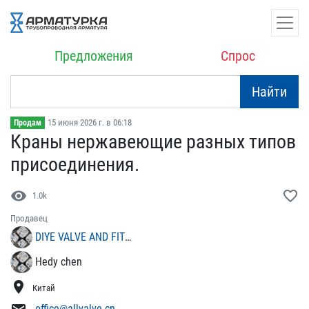
Предложения
Спрос
Найти
15 июня 2026 г. в 06:18
Продам
Краны нержавеющие разных​ типов
присоединения.
visibility
favorite_border
1.0k
Продавец
DIYE VALVE AND FITTINGS
Hedy chen
location_on
Китай
office@allvalve.cn