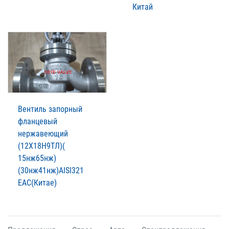
Китай
Вентиль запорный
фланцевый
нержавеющий
(12Х18Н9ТЛ)(
15нж65нж)
(30нж41нж)AISI321
EAC(Китае)