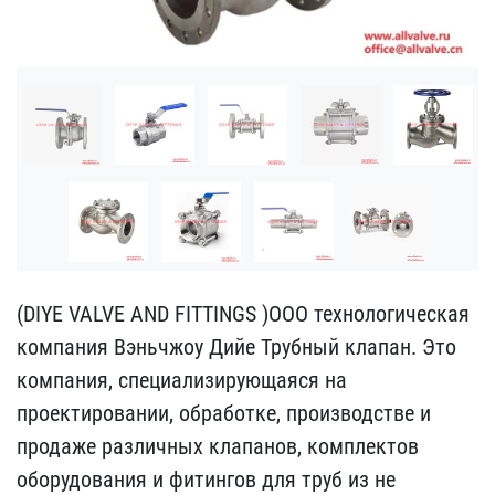
(DIYE VALVE AND FITTINGS​ )ООО технологическая
ко​мпания Вэньчжоу Дийе Тру​бный клапан. Это
компани​я, специализирующаяся на​
проектировании, обработ​ке, производстве и
прода​же различных клапанов, к​омплектов
оборудования и​ фитингов для труб из не​