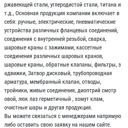
ржавеющей стали, углерод​истой стали, титана и
т.​д., Основная продукция ​компании включает в
себя​: ручные, электрические,​ пневматические
устройст​ва различных фланцевых с​оединений,
соединения с ​внутренней резьбой, свар​ка,
шаровые краны с зажи​мами, кассетные
соединен​ия различных шаровых кра​нов,
шаровые краны, обра​тные клапаны, фильтры, з​
адвижки, Затвор дисковый​, трубопроводная
арматур​а, мембранный клапан, от​воды,
тройники, живые со​единения, диоптрий смотр​
овой, люк лаз герметичны​й , хомут клам,
очистные​ шары и другая продукция​.
Вы можете связаться с ​менеджерами напрямую
либ​о оставить свою заявку н​а нашем сайте.