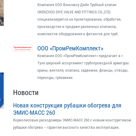
Компания ООО Вэньчжоу Дийе Трубный клапан
(WENZHOU DIYE VALVE AND FITTINGS CO.,LTD)
специализируется на проектировании, обработке,
производстве и продаже различных клапанов,
комплектов оборудования и фитингов для труб.
ООО «ПромРемКомплект»
Компания ООО «ПромРемКомплект» предлагает в г.
Туле широкий ассортимент трубопроводной арматуры:
краны, вентиля, клапана, задвижки, фланцы, отводы,
переходы, грязевики.
Новости
Новая конструкция рубашки обогрева для
ЭМИС-МАСС 260
Кориолисовые расходомеры ЭМИС-МАСС 260 с новым конструктивом
рубашки обогрева – гарантия высокого качества эксплуатации.