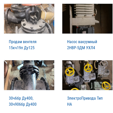
Продам вентеля
Насос вакуумный
15кч19п Ду125
2НВР-5ДМ УХЛ4
30ч6бр Ду400,
ЭлектроПривода Тип
30ч906бр Ду400
НА