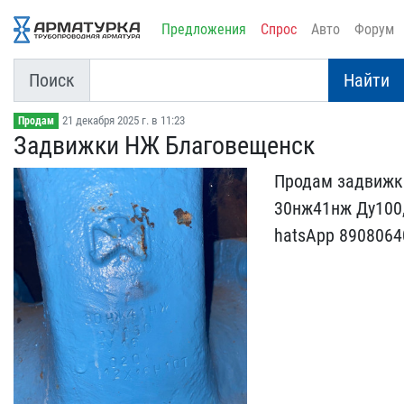
Предложения
Спрос
Авто
Форум
Поиск
Найти
21 декабря 2025 г. в 11:23
Продам
Задвижки НЖ Благовещенск
Продам задвижки
30нж41нж Ду10​0
hatsApp 8908064