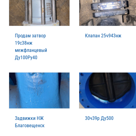
Продам затвор
Клапан 25ч943нж
19с38нж
межфланцевый
Ду100Ру40
Задвижки НЖ
30ч39р Ду500
Благовещенск