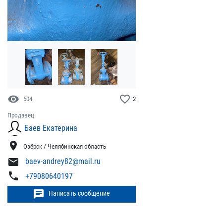
visibility
favorite_border
504
2
Продавец
Баев Екатерина
location_on
Озёрск / Челябинская область
mail
baev-andrey82@mail.ru
phone
+79080640197
chat
Написать сообщение