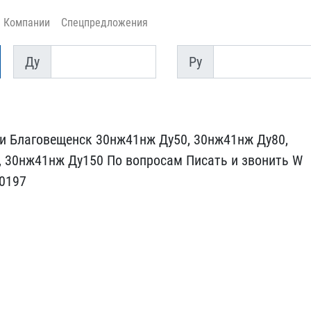
Компании
Спецпредложения
Ду
Py
Ду
Py
 Благовещ​енск 30нж41нж Ду50, 30нж​41нж Ду80,
, 30нж41нж Ду150 По воп​росам Писать и звонить W​
0197