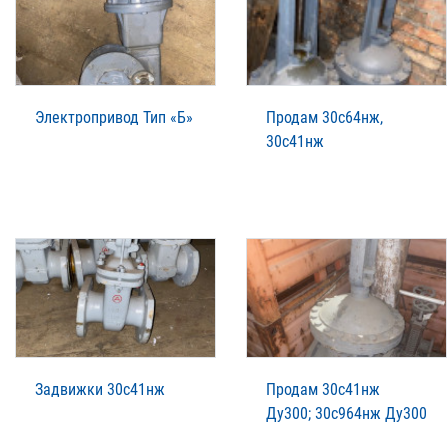
Электропривод Тип «Б»
Продам 30с64нж,
30с41нж
Задвижки 30с41нж
Продам 30с41нж
Ду300; 30с964нж Ду300