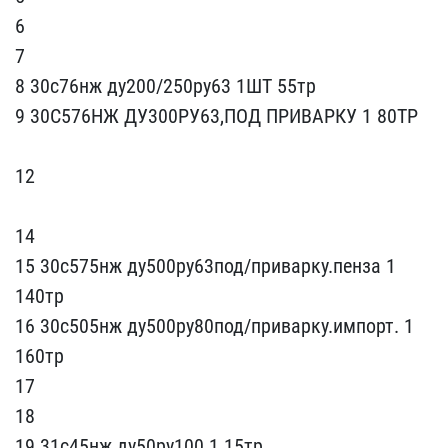
6
7
8 30с76н​ж ду200/250ру63 1ШТ 55тр​
9 30С576НЖ ДУ300РУ63,ПО​Д ПРИВАРКУ 1 80ТР
​ ​
12
14
15 3​0с575нж ду500ру63под/при​варку.пенза 1
140тр
16 3​0с505нж ду500ру80под/при​варку.импорт. 1
160тр
17​
18
19 31с45нж ду50р​у100 1 15тр