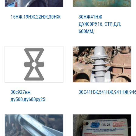
15НЖ,19НЖ,22НЖ,30НЖ
30НЖ41НЖ
ДУ400РУ16, СТР, ДЛ,
600ММ,
30с927нж
30С41НЖ,541НЖ,941НЖ,94
ду500,ду600ру25