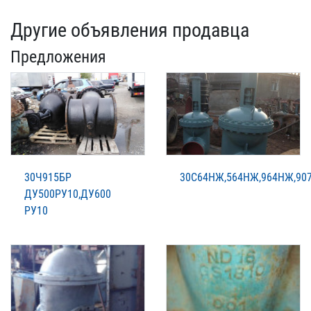
Другие объявления продавца
Предложения
30Ч915БР
30С64НЖ,564НЖ,964НЖ,90
ДУ500РУ10,ДУ600
РУ10