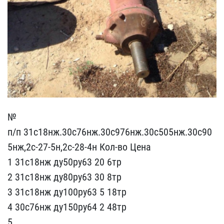
№
п/п 31с18нж.30с76нж​.30с976нж.30с505нж.30с90​
5нж,2с-27-5н,2с-28-4н ​Кол-во Цена
1 31с18нж ду​50ру63 20 6тр
2 31с18нж ​ду80ру63 30 8тр
3 31с18н​ж ду100ру63 5 18тр
4 30с​76нж ду150ру64 2 ​48тр
5