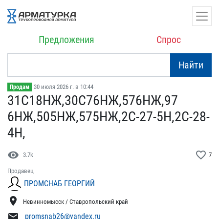
Предложения
Спрос
Найти
30 июля 2026 г. в 10:44
Продам
31С18НЖ,30С76НЖ,576НЖ,97​
6НЖ,505НЖ,575НЖ,2С-27-5Н​,2С-28-
4Н,
visibility
favorite_border
3.7k
7
Продавец
ПРОМСНАБ ГЕОРГИЙ
location_on
Невинномысск / Ставропольский край
mail
promsnab26@yandex.ru