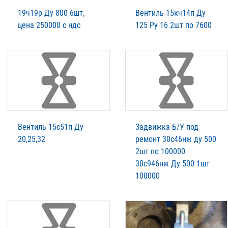
19ч19р Ду 800 6шт,
Вентиль 15кч14п Ду
цена 250000 с ндс
125 Ру 16 2шт по 7600
Вентиль 15с51п Ду
Задвижка Б/У под
20,25,32
ремонт 30с46нж ду 500
2шт по 100000
30с946нж Ду 500 1шт
100000