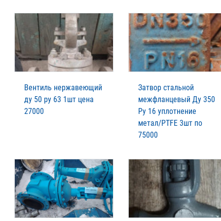
Вентиль нержавеющий
Затвор стальной
ду 50 ру 63 1шт цена
межфланцевый Ду 350
27000
Ру 16 уплотнение
метал/PTFE 3шт по
75000