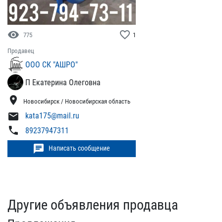
visibility
favorite_border
775
1
Продавец
ООО СК "АШРО"
П Екатерина Олеговна
location_on
Новосибирск / Новосибирская область
mail
kata175@mail.ru
phone
89237947311
chat
Написать сообщение
Другие объявления продавца