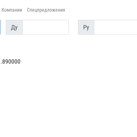
Компании
Спецпредложения
Ду
Py
Ду
Py
 .890000