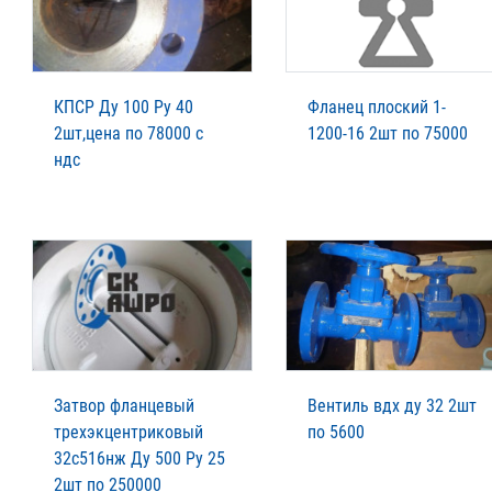
КПСР Ду 100 Ру 40
Фланец плоский 1-
2шт,цена по 78000 с
1200-16 2шт по 75000
ндс
Затвор фланцевый
Вентиль вдх ду 32 2шт
трехэкцентриковый
по 5600
32с516нж Ду 500 Ру 25
2шт по 250000