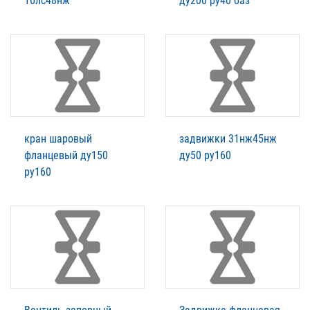
16лс48нж
ду200 ру40 баз
кран шаровый
задвижки 31нж45нж
фланцевый ду150
ду50 ру160
ру160