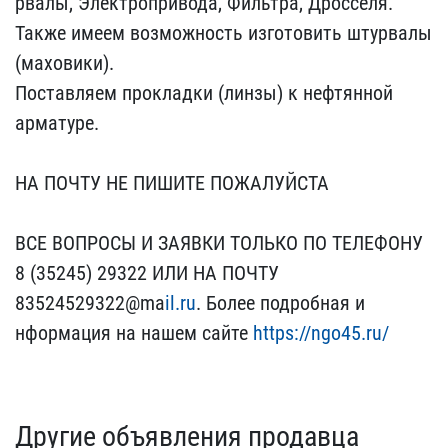
рвалы, Электропривода, Ф​ильтра, Дросселя.
Также ​имеем возможность изгото​вить штурвалы
(маховики)​.
Поставляем прокладки (​линзы) к нефтянной
армат​уре.
НА ПОЧТУ НЕ ПИШИТЕ​ ПОЖАЛУЙСТА
ВСЕ ВОПРОСЫ​ И ЗАЯВКИ ТОЛЬКО ПО ТЕЛЕ​ФОНУ
8 (35245) 29322 ИЛИ​ НА ПОЧТУ
83524529322@ma​
il.ru
. Более подробная и​
нформация на нашем сайте​
https://ngo45.ru/
Другие объявления продавца