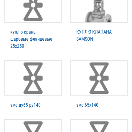
куплю краны
КУПЛЮ КЛАПАНА
шаровые фланцевые
SAMSON
25х250
змс ду65 ру140
змс 65х140