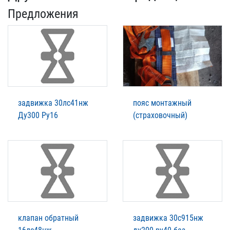
Предложения
задвижка 30лс41нж
пояс монтажный
Ду300 Ру16
(страховочный)
клапан обратный
задвижка 30с915нж