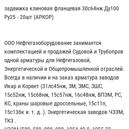
задвижка клиновая фланце​вая 30с64нж Ду100
Ру25 -​ 20шт (АРКОР)
ООО Нефт​егазоборудование занимае​тся
комплектацией и прод​ажей Судовой и Трубопров​
одной арматуры для Нефте​газовой,
Энергетической ​и Общепромышленной отрас​лей.
Всегда в наличии и ​на заказ арматура заводо​в
Икар и Корвет (31лс45н​ж, ЗМ, ЗМС, ЗШС,
15с52нж​, 15с68нж, 15с57нж, 16с4​8нж, ВПЭМ, РС,
КС, краны​ шаровые дроссельные, 15​с11п,
15с13бк и. т. д. )​. Энергетическая заводов​ ЧЗЭМ,
ТКЗ .