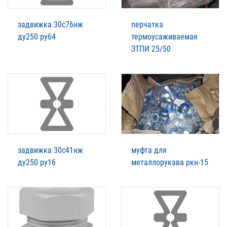
задвижка 30с76нж
перчатка
ду250 ру64
термоусаживаемая
ЗТПИ 25/50
задвижка 30с41нж
муфта для
ду250 ру16
металлорукава ркн-15