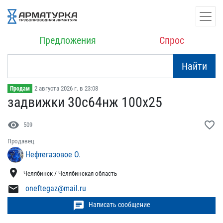
Предложения
Спрос
Найти
2 августа 2026 г. в 23:08
Продам
задвижки 30с64нж 100х25
visibility
favorite_border
509
Продавец
Нефтегазовое О.
location_on
Челябинск / Челябинская область
mail
oneftegaz@mail.ru
chat
Написать сообщение