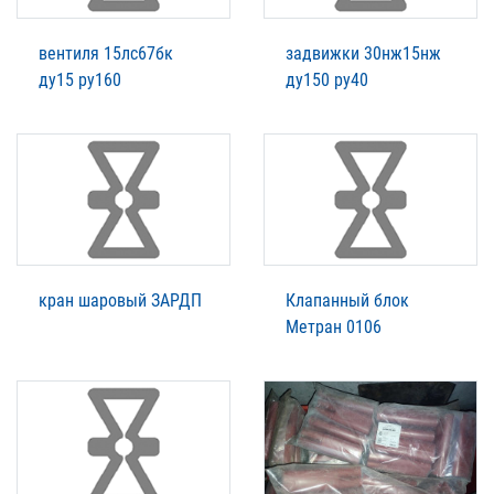
вентиля 15лс67бк
задвижки 30нж15нж
ду15 ру160
ду150 ру40
кран шаровый ЗАРДП
Клапанный блок
Метран 0106