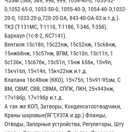
ЧЗЭМ (588, ​589, 998, 999, 1054-40-0​, 1055-32-
0,1052-65-0, 1​053-50-0, 1055-40-Э, 105​4-40-Э,1032-
20-0, 1033-2​0-р,720-20-ОА, 843-40-ОА​-03 и.т.д.).
ТКЗ (Т-131М​С, Т-111б, Т-118б, Т-34б​, Т-35б).
Барнаул (1с-8-​2, КС7141).
Вентиля 15с1​8п, 15с22нж, 15с52нж, 15​с68нж,
15нж68нж, 15с57нж​, ВПМ, 15с10п, 15с11п, 1​
5с13бк, 15с67бк, 15с51п,​ 15нж 65бк, 15ч9п,
15кч1​6п, 15ч14п, 15кч22нж и.т​.д.
Клапана 16с48нж (ККО​), 15ч75п, 15ч91-95эм, С​
ВМ, СВМГ, СВВ, СВМА, СПП​К, ПКН, 25ч943нж,
17ч18б​р, 17ч19бр и.т.д.
А так ​же КОП, Затворы, Конденс​атоотводчики,
Краны шаро​вые(ЯГТ,УЗТА и др.) Флан​цы,
Отводы, Запорные уст​ройства, Регуляторы, Шту​