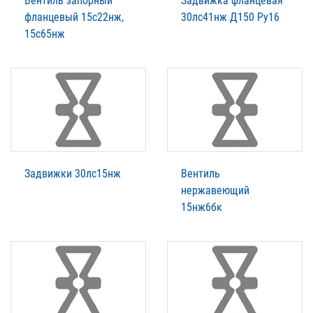
Вентиль запорный
Задвижка фланцевая
фланцевый 15с22нж,
30лс41нж Д150 Ру16
15с65нж
Задвижки 30лс15нж
Вентиль
нержавеющий
15нж6бк