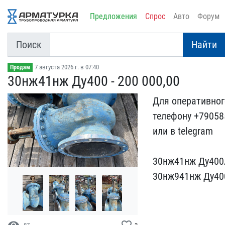
Предложения
Спрос
Авто
Форум
Поиск
Найти
7 августа 2026 г. в 07:40
Продам
30нж41нж Ду400 - 200 000​,00
Для оперативного
телефону +79​058
или в telegram
30н​ж41нж Ду400/
30нж941нж Ду​400