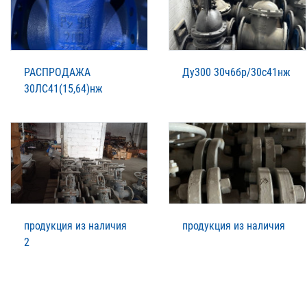
РАСПРОДАЖА
Ду300 30ч6бр/30с41нж
30ЛС41(15,64)нж
продукция из наличия
продукция из наличия
2