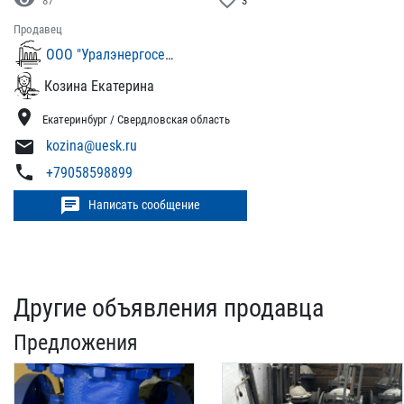
visibility
favorite_border
87
3
Продавец
ООО "Уралэнергосервискомплект"
Козина Екатерина
location_on
Екатеринбург / Свердловская область
mail
kozina@uesk.ru
phone
+79058598899
chat
Написать сообщение
Другие объявления продавца
Предложения