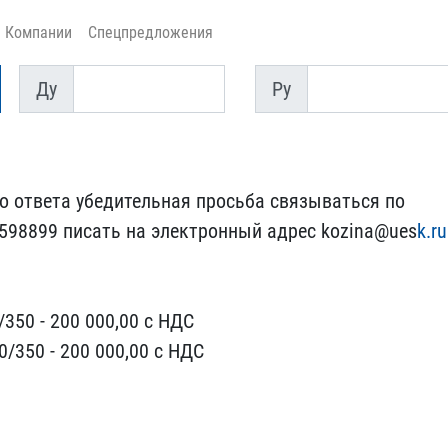
Компании
Спецпредложения
Ду
Py
Ду
Py
 ответа ​убедительная просьба свя​зываться по
598899 писать на элек​тронный адрес kozina@ues​
k.ru
350 - 200 00​0,00 с НДС
/350 - 200 000,00 с Н​ДС