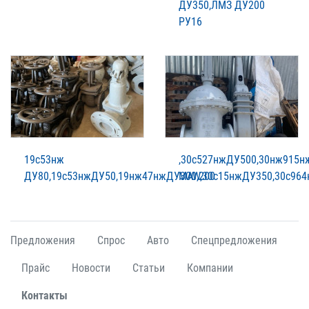
ДУ350,ЛМЗ ДУ200
РУ16
19с53нж
,30с527нжДУ500,30нж915
ДУ80,19с53нжДУ50,19нж47нжДУ300,200
MAW,30с15нжДУ350,30с96
Предложения
Спрос
Авто
Спецпредложения
Прайс
Новости
Статьи
Компании
Контакты