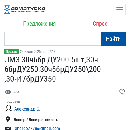
Предложения
Спрос
Найти
24 июля 2026 г. в 07:13
Продам
ЛМЗ 30ч6бр ДУ200-5шт,30ч​
6брДУ250,30ч6брДУ250\200​
,30ч47брДУ350
visibility
favorite_border
733
Продавец
Александр Б.
location_on
Липецк / Липецкая область
mail
energo7778@gmail.com