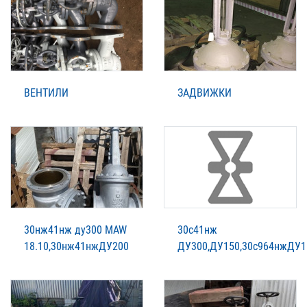
ВЕНТИЛИ
ЗАДВИЖКИ
30нж41нж ду300 MAW
30с41нж
18.10,30нж41нжДУ200
ДУ300,ДУ150,30с964нжДУ1