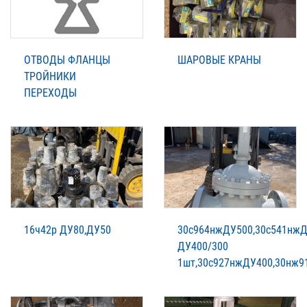
ОТВОДЫ ФЛАНЦЫ
ШАРОВЫЕ КРАНЫ
ТРОЙНИКИ
ПЕРЕХОДЫ
16ч42р ДУ80,ДУ50
30с964нжДУ500,30с541нжД
ДУ400/300
1шт,30с927нжДУ400,30нж