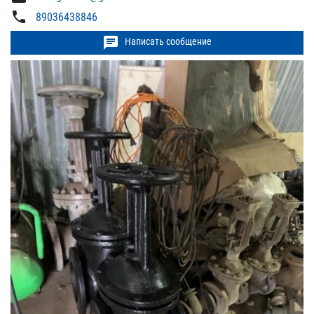
phone
89036438846
chat
Написать сообщение