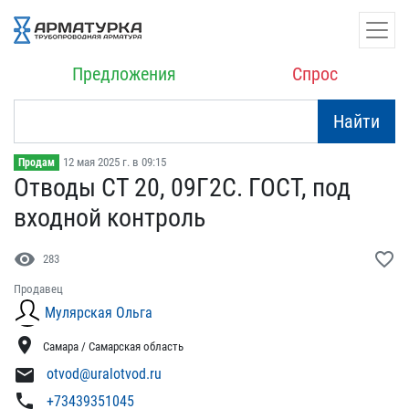
Предложения
Спрос
Найти
12 мая 2025 г. в 09:15
Продам
Отводы СТ 20, 09Г2С. ГОС​Т, под
входной контроль
visibility
favorite_border
283
Продавец
Мулярская Ольга
location_on
Самара / Самарская область
mail
otvod@uralotvod.ru
phone
+73439351045