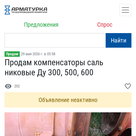
Предложения
Спрос
Найти
29 мая 2026 г. в 05:58
Продам
Продам компенсаторы саль​
никовые Ду 300, 500, 600
visibility
favorite_border
202
Объявление неактивно