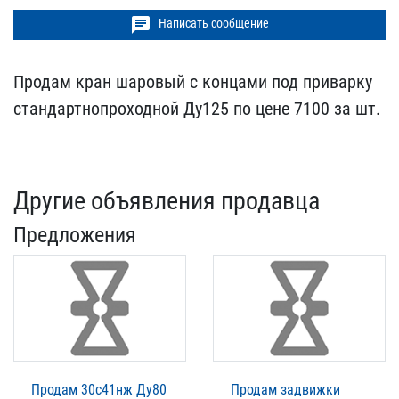
chat
Написать сообщение
Продам кран шаровый с ко​нцами под приварку
станд​артнопроходной Ду125 по ​цене 7100 за шт.
Другие объявления продавца
Предложения
Продам 30с41нж Ду80
Продам задвижки