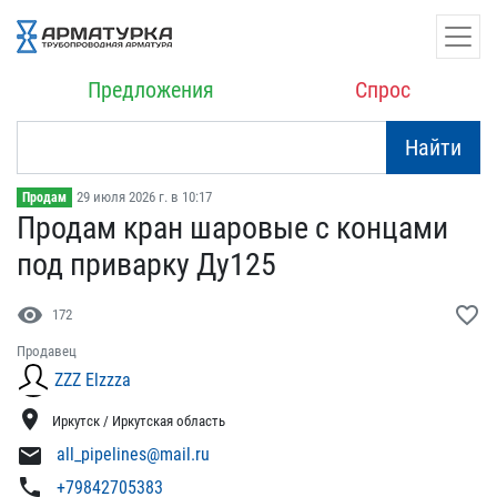
Предложения
Спрос
Найти
29 июля 2026 г. в 10:17
Продам
Продам кран шаровые с ко​нцами
под приварку Ду125
visibility
favorite_border
172
Продавец
ZZZ Elzzza
location_on
Иркутск / Иркутская область
mail
all_pipelines@mail.ru
phone
+79842705383