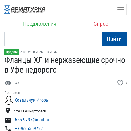
Предложения
Спрос
Найти
2 августа 2026 г. в 20:47
Продам
Фланцы ХЛ и нержавеющие ​срочно
в Уфе недорого
visibility
favorite_border
345
3
Продавец
Ковальчук Игорь
location_on
Уфа / Башкортостан
mail
555-9797@mail.ru
phone
+79695559797