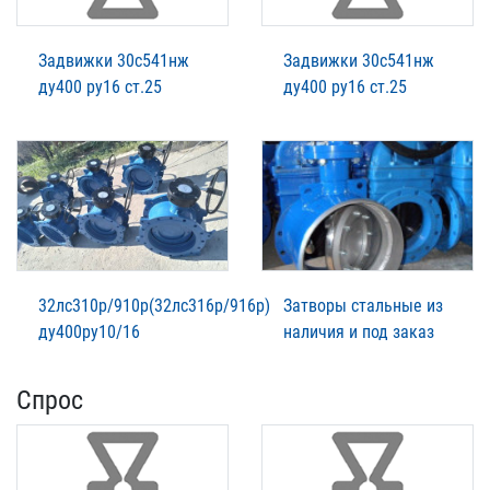
Задвижки 30с541нж
Задвижки 30с541нж
ду400 ру16 ст.25
ду400 ру16 ст.25
32лс310р/910р(32лс316р/916р)
Затворы стальные из
ду400ру10/16
наличия и под заказ
Спрос