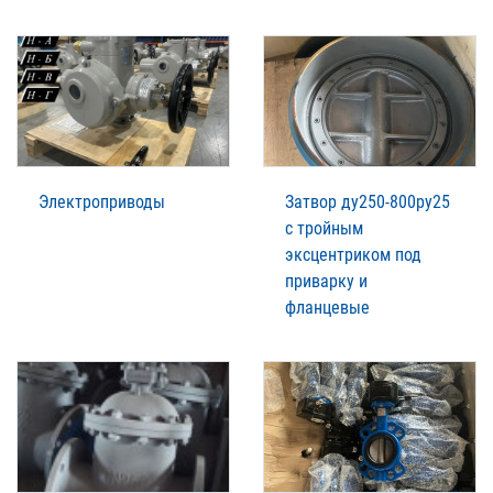
Электроприводы
Затвор ду250-800ру25
с тройным
эксцентриком под
приварку и
фланцевые