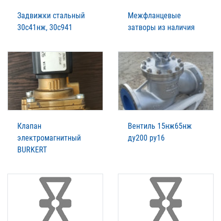
Задвижки стальный
Межфланцевые
30с41нж, 30с941
затворы из наличия
Клапан
Вентиль 15нж65нж
электромагнитный
ду200 ру16
BURKERT