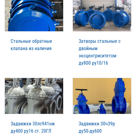
Стальные обратные
Затворы стальные с
клапана из наличия
двойным
эксцентриситетом
ду800 ру10/16
Задвижки 30лс941нж
Задвижки 30ч39р
ду400 ру16 ст. 20ГЛ
ду50-ду600