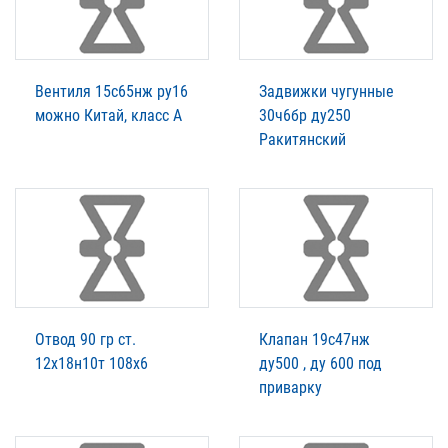
Вентиля 15с65нж ру16
Задвижки чугунные
можно Китай, класс А
30ч6бр ду250
Ракитянский
Отвод 90 гр ст.
Клапан 19с47нж
12х18н10т 108х6
ду500 , ду 600 под
приварку