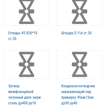
Отводы 45 820*10
Штуцер G 1\4 ст.20
ст.20
Затвор
Конденсатоотводчик
межфланцевый
нержавеющий под
чугунный диск нерж
приварку 45нж13нж
сталь ду400 ру16
ду50 ру40