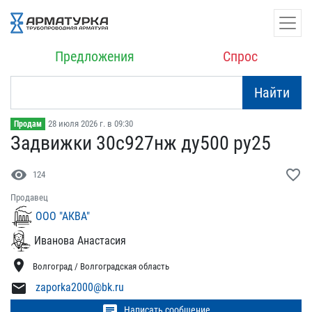
Предложения
Спрос
Найти
28 июля 2026 г. в 09:30
Продам
Задвижки 30с927нж ду500 ​ру25
visibility
favorite_border
124
Продавец
ООО "АКВА"
Иванова Анастасия
location_on
Волгоград / Волгоградская область
mail
zaporka2000@bk.ru
chat
Написать сообщение