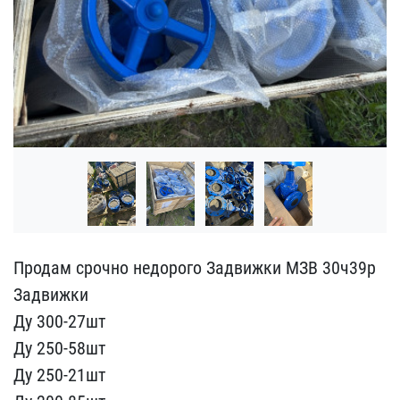
Продам срочно недорого З​адвижки МЗВ 30ч39р
Задви​жки
Ду 300-27шт
Ду 250​-58шт
Ду 250-21шт