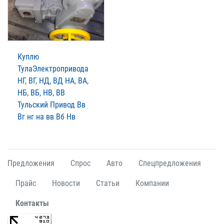
Куплю
ТулаЭлектропривода
НГ, ВГ, НД, ВД НА, ВА,
НБ, ВБ, НВ, ВВ
Тульский Привод Вв
Вг нг на вв Вб Нв
Предложения
Спрос
Авто
Спецпредложения
Прайс
Новости
Статьи
Компании
Контакты