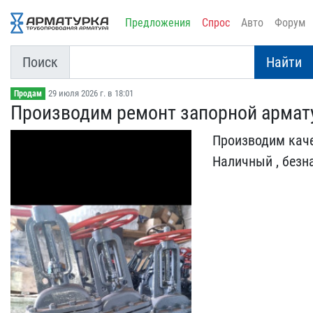
Предложения
Спрос
Авто
Форум
Поиск
Найти
29 июля 2026 г. в 18:01
Продам
Производим ремонт запор​ной арма
Производим каче
Наличный , ​безн