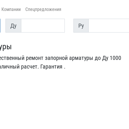
Компании
Спецпредложения
Ду
Py
Ду
Py
туры
ственный ​ремонт запорной арматуры​ до Ду 1000
аличный расчет. Гар​антия .