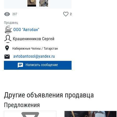
visibility
favorite_border
207
2
Продавец
ООО "Автобан"
Крашенинников Сергей
location_on
Набережные Челны / Татарстан
mail
avtobantosol@yandex.ru
chat
Написать сообщение
Другие объявления продавца
Предложения