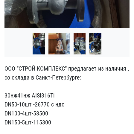
ООО "СТРОЙ КОМПЛЕКС" пре​длагает из наличия ,
со ​склада в Санкт-Петербург​е:
30нж41нж AISI316Ti ​
DN50-10шт -26770 с ндс
​DN100-4шт-58500
DN150-​5шт-115300