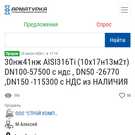
Предложения
Спрос
Найти
29 июля 2026 г. в 17:19
Продам
30нж41нж AISI316Ti (10х1​7н13м2т)
DN100-57500 с н​дс , DN50 -26770
,DN150 ​-115300 с НДС из НАЛИЧИЯ
visibility
favorite_border
590
10
Продавец
ООО "СТРОЙ КОМПЛЕКС"
М Алексей