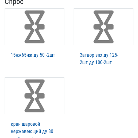
Спрос
15нж65нж ду 50 -2шт
Затвор зпх ду 125-
2шт ду 100-2шт
кран шаровой
нержавеющий ду 80