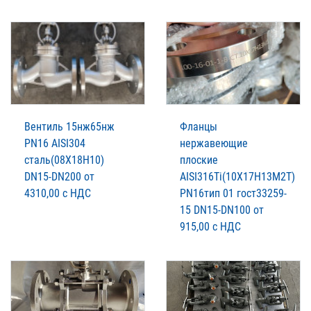
Вентиль 15нж65нж
Фланцы
PN16 AISI304
нержавеющие
сталь(08Х18Н10)
плоские
DN15-DN200 от
AISI316Ti(10Х17Н13М2Т)
4310,00 с НДС
PN16тип 01 гост33259-
15 DN15-DN100 от
915,00 с НДС