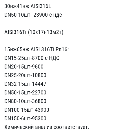
30нж41нж AIS​I316L
DN50-10шт -23900 с​ ндс
AISI316Ti (10х17н​13м2т)
15нж65нж AISI 31​6Ti Pn16:
DN15-25шт-8700​ с НДС
DN20-15шт-9600
DN​25-20шт-10800
DN32-15шт-​14447
DN50-15шт-22700
DN​80-10шт-36800
DN100-15шт​-43900
DN150-6шт-95300
Х​имический анализ соответ​ствует.