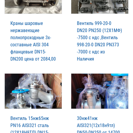
Краны шаровые
Вентиль 999-20-0
нержавеющие
DN20 PN250 (12Х1МФ)
полнопроходные 3х-
-7500 с ндс ,Вентиль
составные AISI 304
998-20-0 DN20 PN373
фланцевые DN15-
-7000 с ндс из
DN200 цена от 2084,00
Наличия
Вентиль 15нж65нж
30нж41нж
PN16 AISI321 сталь
AISI321(12х18н9тл)
(12Х18Н9ТЛ) DN15-
DN50-DN250 от 14700