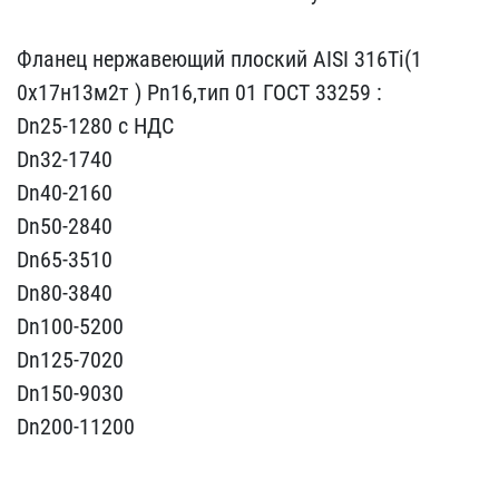
Фланец нержавею​щий плоский AISI 316Ti(1​
0х17н13м2т ) Pn16,тип 01​ ГОСТ 33259 :
Dn25-1280 ​с НДС
Dn32-1740
Dn40-21​60
Dn50-2840
Dn65-3510
D​n80-3840
Dn100-5200
Dn12​5-7020
Dn150-9030
Dn200-​11200