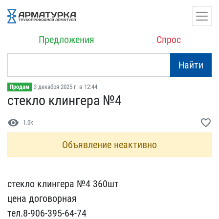
Предложения
Спрос
Найти
3 декабря 2025 г. в 12:44
Продам
стекло клингера №4
visibility
favorite_border
1.0k
Объявление неактивно
стекло клингера №4 360шт​
цена договорная
тел.8​-906-395-64-74