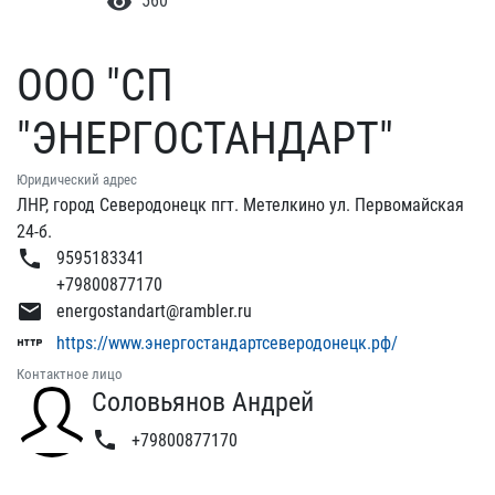
visibility
560
ООО "СП
"ЭНЕРГОСТАНДАРТ"
Юридический адрес
ЛНР, город Северодонецк пгт. Метелкино ул. Первомайская
24-б.
phone
9595183341
+79800877170
email
energostandart@rambler.ru
http
https://www.энергостандартсеверодонецк.рф/
Контактное лицо
Соловьянов Андрей
phone
+79800877170