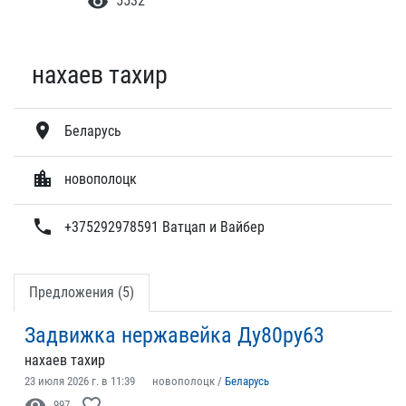
visibility
5532
нахаев тахир
location_on
Беларусь
location_city
новополоцк
phone
+375292978591 Ватцап и Вайбер
Предложения (5)
Задвижка нержавейка Ду80ру63
нахаев тахир
23 июля 2026 г. в 11:39
новополоцк /
Беларусь
visibility
favorite_border
997