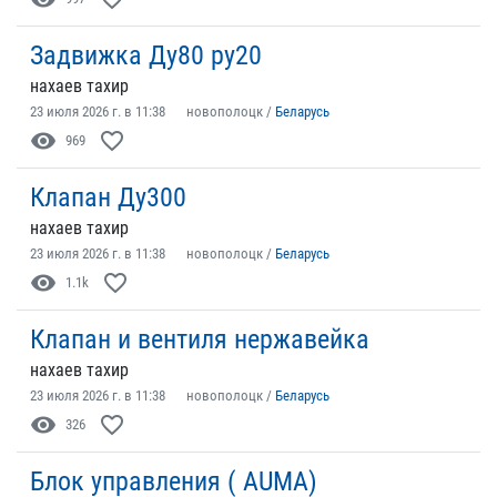
Задвижка Ду80 ру20
нахаев тахир
23 июля 2026 г. в 11:38
новополоцк /
Беларусь
visibility
favorite_border
969
Клапан Ду300
нахаев тахир
23 июля 2026 г. в 11:38
новополоцк /
Беларусь
visibility
favorite_border
1.1k
Клапан и вентиля нержавейка
нахаев тахир
23 июля 2026 г. в 11:38
новополоцк /
Беларусь
visibility
favorite_border
326
Блок управления ( AUMA)