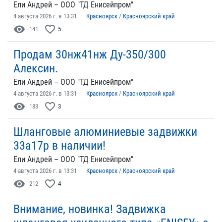
Ели Андрей – ООО "ТД Енисейпром"
4 августа 2026 г. в 13:31
Красноярск
/
Красноярский край
visibility
favorite_border
141
5
Продам 30нж41нж Ду-350/300
Алексин.
Ели Андрей – ООО "ТД Енисейпром"
4 августа 2026 г. в 13:31
Красноярск
/
Красноярский край
visibility
favorite_border
183
3
Шланговые алюминиевые задвижки
33а17р в наличии!
Ели Андрей – ООО "ТД Енисейпром"
4 августа 2026 г. в 13:31
Красноярск
/
Красноярский край
visibility
favorite_border
212
4
Внимание, новинка! Задвижка