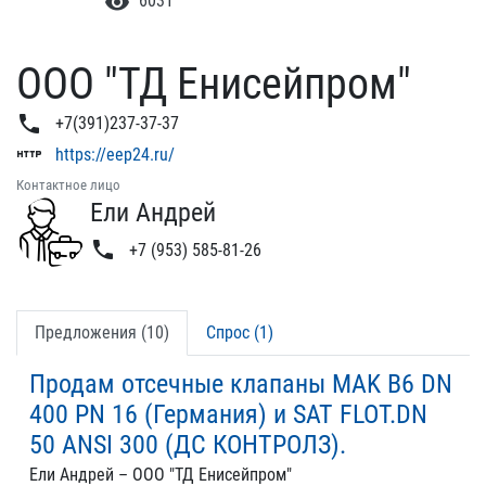
visibility
6031
ООО "ТД Енисейпром"
phone
+7(391)237-37-37
http
https://eep24.ru/
Контактное лицо
Ели Андрей
phone
+7 (953) 585-81-26
Предложения (10)
Спрос (1)
Продам отсечные клапаны MAK B6 DN
400 PN 16 (Германия) и SAT FLOT.DN
50 ANSI 300 (ДС КОНТРОЛЗ).
Ели Андрей – ООО "ТД Енисейпром"