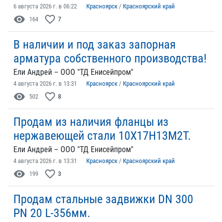
6 августа 2026 г. в 06:22
Красноярск
/
Красноярский край
visibility
favorite_border
164
7
В наличии и под заказ запорная
арматура собственного производства!
Ели Андрей – ООО "ТД Енисейпром"
4 августа 2026 г. в 13:31
Красноярск
/
Красноярский край
visibility
favorite_border
502
8
Продам из наличия фланцы из
нержавеющей стали 10Х17Н13М2Т.
Ели Андрей – ООО "ТД Енисейпром"
4 августа 2026 г. в 13:31
Красноярск
/
Красноярский край
visibility
favorite_border
199
3
Продам стальные задвижки DN 300
PN 20 L-356мм.