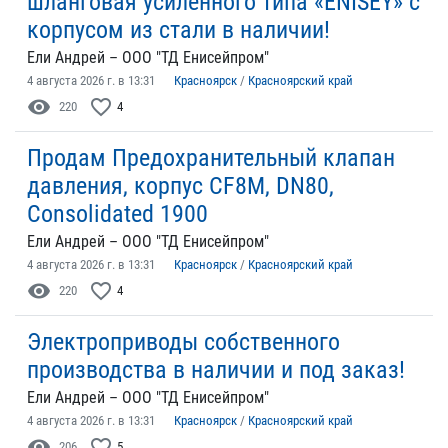
шланговая усиленного типа «ENISEY» с
корпусом из стали в наличии!
Ели Андрей – ООО "ТД Енисейпром"
4 августа 2026 г. в 13:31
Красноярск
/
Красноярский край
visibility
favorite_border
220
4
Продам Предохранительный клапан
давления, корпус CF8M, DN80,
Сonsolidated 1900
Ели Андрей – ООО "ТД Енисейпром"
4 августа 2026 г. в 13:31
Красноярск
/
Красноярский край
visibility
favorite_border
220
4
Электроприводы собственного
производства в наличии и под заказ!
Ели Андрей – ООО "ТД Енисейпром"
4 августа 2026 г. в 13:31
Красноярск
/
Красноярский край
visibility
favorite_border
206
5