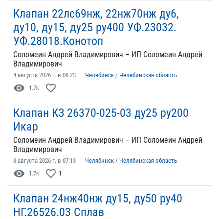
Клапан 22лс69нж, 22нж70нж ду6,
ду10, ду15, ду25 ру400 УФ.23032.
УФ.28018.Конотоп
Соломеин Андрей Владимирович – ИП Соломеин Андрей
Владимирович
4 августа 2026 г. в 06:23
Челябинск
/
Челябинская область
visibility
favorite_border
1.7k
Клапан КЗ 26370-025-03 ду25 ру200
Икар
Соломеин Андрей Владимирович – ИП Соломеин Андрей
Владимирович
3 августа 2026 г. в 07:13
Челябинск
/
Челябинская область
visibility
favorite_border
1.7k
1
Клапан 24нж40нж ду15, ду50 ру40
НГ.26526.03 Сплав