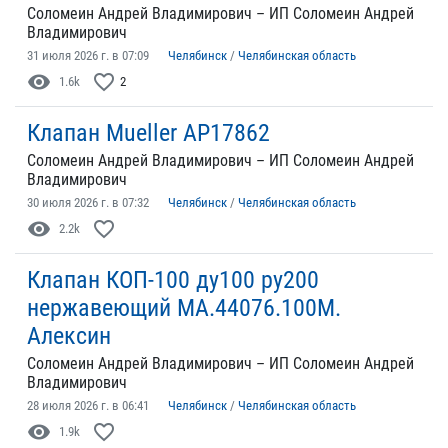
Соломеин Андрей Владимирович – ИП Соломеин Андрей
Владимирович
31 июля 2026 г. в 07:09
Челябинск
/
Челябинская область
visibility
favorite_border
1.6k
2
Клапан Mueller AP17862
Соломеин Андрей Владимирович – ИП Соломеин Андрей
Владимирович
30 июля 2026 г. в 07:32
Челябинск
/
Челябинская область
visibility
favorite_border
2.2k
Клапан КОП-100 ду100 ру200
нержавеющий МА.44076.100М.
Алексин
Соломеин Андрей Владимирович – ИП Соломеин Андрей
Владимирович
28 июля 2026 г. в 06:41
Челябинск
/
Челябинская область
visibility
favorite_border
1.9k