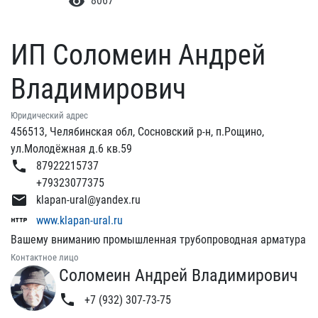
visibility
8067
ИП Соломеин Андрей
Владимирович
Юридический адрес
456513, Челябинская обл, Сосновский р-н, п.Рощино,
ул.Молодёжная д.6 кв.59
phone
87922215737
+79323077375
email
klapan-ural@yandex.ru
http
www.klapan-ural.ru
Вашему вниманию промышленная трубопроводная арматура
Контактное лицо
Соломеин Андрей Владимирович
phone
+7 (932) 307-73-75