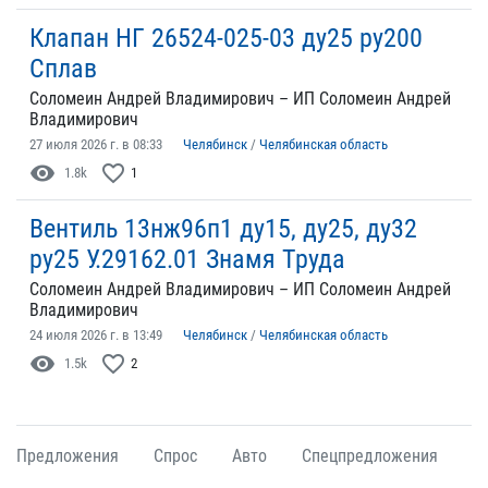
Клапан НГ 26524-025-03 ду25 ру200
Сплав
Соломеин Андрей Владимирович – ИП Соломеин Андрей
Владимирович
27 июля 2026 г. в 08:33
Челябинск
/
Челябинская область
visibility
favorite_border
1.8k
1
Вентиль 13нж96п1 ду15, ду25, ду32
ру25 У.29162.01 Знамя Труда
Соломеин Андрей Владимирович – ИП Соломеин Андрей
Владимирович
24 июля 2026 г. в 13:49
Челябинск
/
Челябинская область
visibility
favorite_border
1.5k
2
Предложения
Спрос
Авто
Спецпредложения