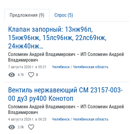
Предложения (9)
Спрос (5)
Клапан запорный: 13нж96п,
15нж96нж, 15лс96нж, 22лс69нж,
24нж40нж…
Соломеин Андрей Владимирович – ИП Соломеин Андрей
Владимирович
7 августа 2026 г. в 05:21
Челябинск
/
Челябинская область
visibility
favorite_border
4.7k
3
Вентиль нержавеющий СМ 23157-003-
00 ду3 ру400 Конотоп
Соломеин Андрей Владимирович – ИП Соломеин Андрей
Владимирович
4 августа 2026 г. в 06:23
Челябинск
/
Челябинская область
visibility
favorite_border
2.0k