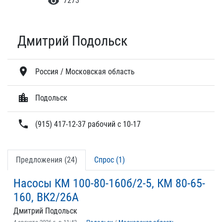
visibility
7273
Дмитрий Подольск
location_on
Россия / Московская область
location_city
Подольск
phone
(915) 417-12-37 рабочий с 10-17
Предложения (24)
Спрос (1)
Насосы КМ 100-80-160б/2-5, КМ 80-65-
160, ВК2/26А
Дмитрий Подольск