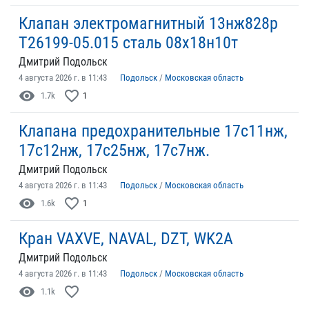
Клапан электромагнитный 13нж828р
Т26199-05.015 сталь 08х18н10т
Дмитрий Подольск
4 августа 2026 г. в 11:43
Подольск
/
Московская область
visibility
favorite_border
1.7k
1
Клапана предохранительные 17с11нж,
17с12нж, 17с25нж, 17с7нж.
Дмитрий Подольск
4 августа 2026 г. в 11:43
Подольск
/
Московская область
visibility
favorite_border
1.6k
1
Кран VAXVE, NAVAL, DZT, WK2A
Дмитрий Подольск
4 августа 2026 г. в 11:43
Подольск
/
Московская область
visibility
favorite_border
1.1k