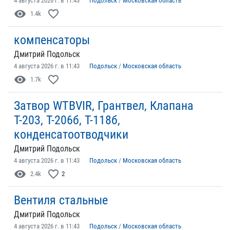
4 августа 2026 г. в 11:43
Подольск
/
Московская область
visibility
favorite_border
1.4k
компенсаторы
Дмитрий Подольск
4 августа 2026 г. в 11:43
Подольск
/
Московская область
visibility
favorite_border
1.7k
Затвор WTBVIR, Грантвел, Клапана
Т-203, Т-206б, Т-118б,
конденсатоотводчики
Дмитрий Подольск
4 августа 2026 г. в 11:43
Подольск
/
Московская область
visibility
favorite_border
2.4k
2
Вентиля стальные
Дмитрий Подольск
4 августа 2026 г. в 11:43
Подольск
/
Московская область