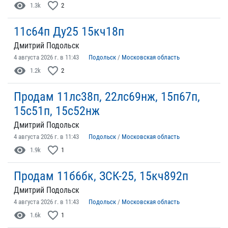
visibility
favorite_border
1.3k
2
11с64п Ду25 15кч18п
Дмитрий Подольск
4 августа 2026 г. в 11:43
Подольск
/
Московская область
visibility
favorite_border
1.2k
2
Продам 11лс38п, 22лс69нж, 15п67п,
15с51п, 15с52нж
Дмитрий Подольск
4 августа 2026 г. в 11:43
Подольск
/
Московская область
visibility
favorite_border
1.9k
1
Продам 11б6бк, ЗСК-25, 15кч892п
Дмитрий Подольск
4 августа 2026 г. в 11:43
Подольск
/
Московская область
visibility
favorite_border
1.6k
1