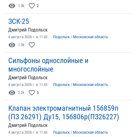
visibility
favorite_border
1.3k
2
ЗСК-25
Дмитрий Подольск
4 августа 2026 г. в 11:43
Подольск
/
Московская область
visibility
favorite_border
1.3k
Сильфоны однослойные и
многослойные
Дмитрий Подольск
4 августа 2026 г. в 11:43
Подольск
/
Московская область
visibility
favorite_border
2.2k
5
Клапан электромагнитный 15б859п
(ПЗ 26291) Ду15, 15б806р(ПЗ26227)
Дмитрий Подольск
4 августа 2026 г. в 11:43
Подольск
/
Московская область