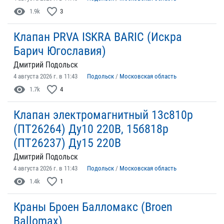
visibility
favorite_border
1.9k
3
Клапан PRVA ISKRA BARIC (Искра
Барич Югославия)
Дмитрий Подольск
4 августа 2026 г. в 11:43
Подольск
/
Московская область
visibility
favorite_border
1.7k
4
Клапан электромагнитный 13с810р
(ПТ26264) Ду10 220В, 15б818р
(ПТ26237) Ду15 220В
Дмитрий Подольск
4 августа 2026 г. в 11:43
Подольск
/
Московская область
visibility
favorite_border
1.4k
1
Краны Броен Балломакс (Broen
Ballomax)