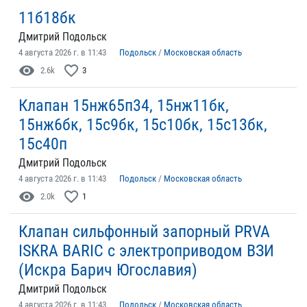
11б18бк
Дмитрий Подольск
4 августа 2026 г. в 11:43
Подольск
/
Московская область
visibility
favorite_border
2.6k
3
Клапан 15нж65п34, 15нж11бк,
15нж6бк, 15с9бк, 15с10бк, 15с13бк,
15с40п
Дмитрий Подольск
4 августа 2026 г. в 11:43
Подольск
/
Московская область
visibility
favorite_border
2.0k
1
Клапан сильфонный запорный PRVA
ISKRA BARIC с электроприводом ВЗИ
(Искра Барич Югославия)
Дмитрий Подольск
4 августа 2026 г. в 11:43
Подольск
/
Московская область