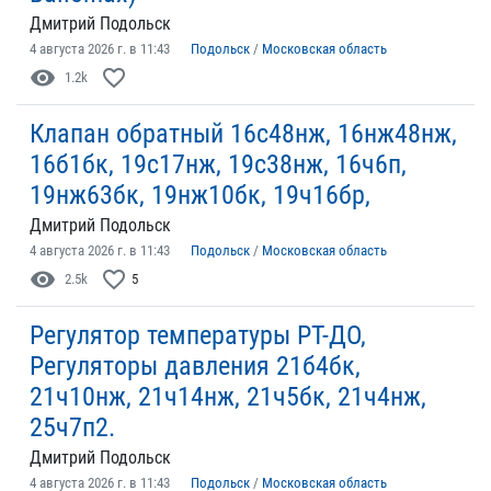
Дмитрий Подольск
4 августа 2026 г. в 11:43
Подольск
/
Московская область
visibility
favorite_border
1.2k
Клапан обратный 16с48нж, 16нж48нж,
16б1бк, 19с17нж, 19с38нж, 16ч6п,
19нж63бк, 19нж10бк, 19ч16бр,
Дмитрий Подольск
4 августа 2026 г. в 11:43
Подольск
/
Московская область
visibility
favorite_border
2.5k
5
Регулятор температуры РТ-ДО,
Регуляторы давления 21б4бк,
21ч10нж, 21ч14нж, 21ч5бк, 21ч4нж,
25ч7п2.
Дмитрий Подольск
4 августа 2026 г. в 11:43
Подольск
/
Московская область