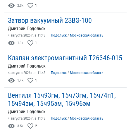
visibility
favorite_border
2.3k
1
Затвор вакуумный 2ЗВЭ-100
Дмитрий Подольск
4 августа 2026 г. в 11:43
Подольск
/
Московская область
visibility
favorite_border
1.1k
1
Клапан электромагнитный Т26346-015
Дмитрий Подольск
4 августа 2026 г. в 11:43
Подольск
/
Московская область
visibility
favorite_border
1.4k
1
Вентиля 15ч93гм, 15ч73гм, 15ч74п1,
15ч94эм, 15ч95эм, 15ч96эм
Дмитрий Подольск
4 августа 2026 г. в 11:43
Подольск
/
Московская область
visibility
favorite_border
3.5k
2