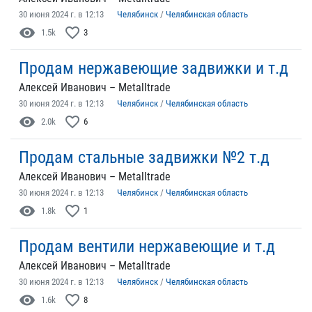
30 июня 2024 г. в 12:13
Челябинск
/
Челябинская область
visibility
favorite_border
1.5k
3
Продам нержавеющие задвижки и т.д
Алексей Иванович – Metalltrade
30 июня 2024 г. в 12:13
Челябинск
/
Челябинская область
visibility
favorite_border
2.0k
6
Продам стальные задвижки №2 т.д
Алексей Иванович – Metalltrade
30 июня 2024 г. в 12:13
Челябинск
/
Челябинская область
visibility
favorite_border
1.8k
1
Продам вентили нержавеющие и т.д
Алексей Иванович – Metalltrade
30 июня 2024 г. в 12:13
Челябинск
/
Челябинская область
visibility
favorite_border
1.6k
8