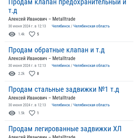
Продам клапан предохранительный и
т.д
Алексей Иванович – Metalltrade
30 июня 2024 г. в 12:13
Челябинск
/
Челябинская область
visibility
favorite_border
1.4k
5
Продам обратные клапан и т.д
Алексей Иванович – Metalltrade
30 июня 2024 г. в 12:13
Челябинск
/
Челябинская область
visibility
favorite_border
2.2k
8
Продам стальные задвижки №1 т.д
Алексей Иванович – Metalltrade
30 июня 2024 г. в 12:13
Челябинск
/
Челябинская область
visibility
favorite_border
1.5k
1
Продам легированные задвижки ХЛ
Алексей Иванович – Metalltrade