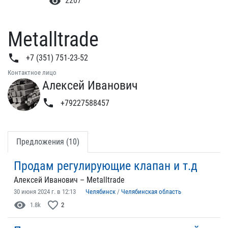
visibility
2207
Metalltrade
phone
+7 (351) 751-23-52
Контактное лицо
Алексей Иванович
phone
+79227588457
Предложения (10)
Продам регулирующие клапан и т.д
Алексей Иванович – Metalltrade
30 июня 2024 г. в 12:13
Челябинск
/
Челябинская область
visibility
favorite_border
1.8k
2