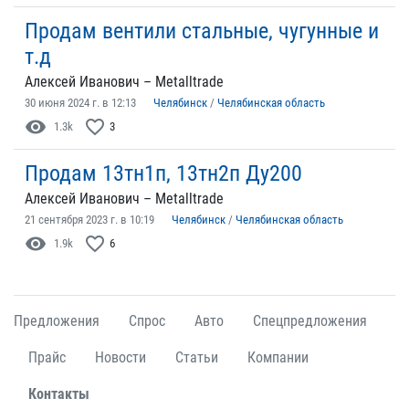
Продам вентили стальные, чугунные и
т.д
Алексей Иванович – Metalltrade
30 июня 2024 г. в 12:13
Челябинск
/
Челябинская область
visibility
favorite_border
1.3k
3
Продам 13тн1п, 13тн2п Ду200
Алексей Иванович – Metalltrade
21 сентября 2023 г. в 10:19
Челябинск
/
Челябинская область
visibility
favorite_border
1.9k
6
Предложения
Спрос
Авто
Спецпредложения
Прайс
Новости
Статьи
Компании
Контакты