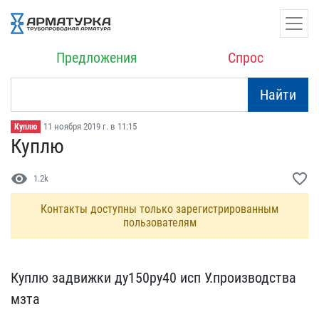
Предложения
Спрос
Найти
11 ноября 2019 г. в 11:15
Куплю
Куплю
visibility
favorite_border
1.2k
Контакты доступны только зарегистрированным
пользователям
Куплю задвижки ду150ру40​ исп У.производства
мзта