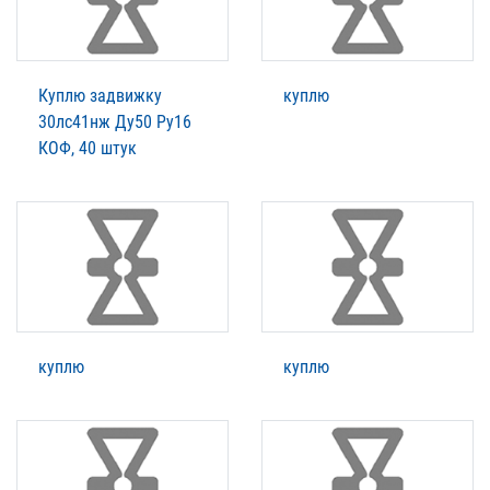
Куплю задвижку
куплю
30лс41нж Ду50 Ру16
КОФ, 40 штук
куплю
куплю