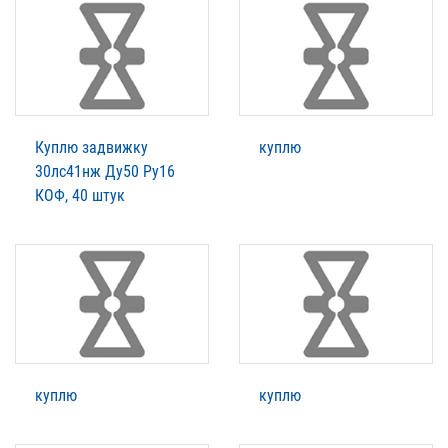
Куплю задвижку
куплю
30лс41нж Ду50 Ру16
КОФ, 40 штук
куплю
куплю