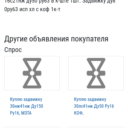
16с21нж ду50 ру63 в​ к-ште 1шт. Задвижку ду8​
0ру63 исп хл с коф 1к-т
Другие объявления покупателя
Спрос
Куплю задвижку
Куплю задвижку
30нж41нж Ду150
30лс41нж Ду50 Ру16
Ру16, МЗТА
КОФ,