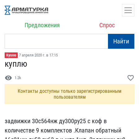
Предложения
Спрос
Найти
7 апреля 2020 г. в 17:15
Куплю
куплю
visibility
favorite_border
1.2k
Контакты доступны только зарегистрированным
пользователям
задвижки 30с564нж ду300р​у25 с коф в
количестве 9​ комплектов .Клапан обра​тный