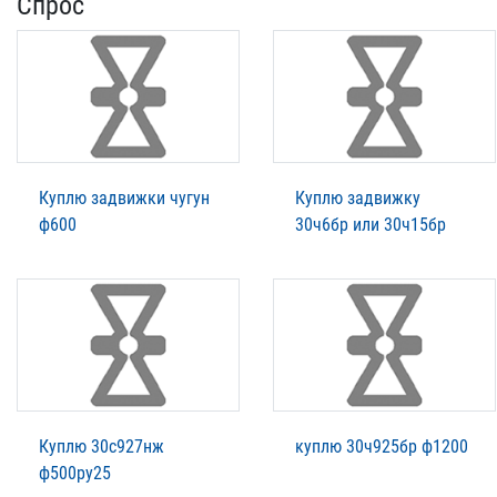
Спрос
Куплю задвижки чугун
Куплю задвижку
ф600
30ч6бр или 30ч15бр
Куплю 30с927нж
куплю 30ч925бр ф1200
ф500ру25