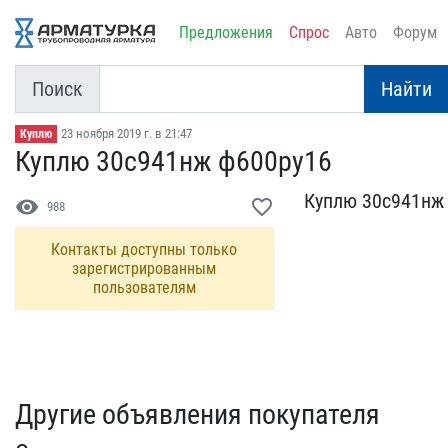
Предложения
Спрос
Авто
Форум
Поиск
Найти
23 ноября 2019 г. в 21:47
Куплю
Куплю 30с941нж ф600ру16
Куплю 30с941нж 
visibility
favorite_border
988
Контакты доступны только
зарегистрированным
пользователям
Другие объявления покупателя