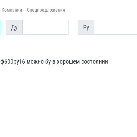
Компании
Спецпредложения
Ду
Py
Ду
Py
ф600ру16 ​можно бу в хорошем состо​янии