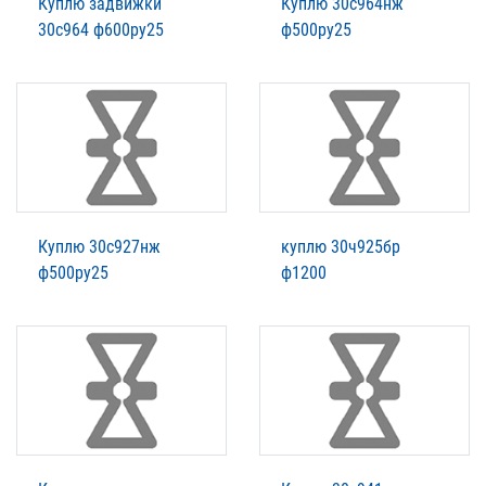
Куплю задвижки
Куплю 30с964нж
30с964 ф600ру25
ф500ру25
Куплю 30с927нж
куплю 30ч925бр
ф500ру25
ф1200