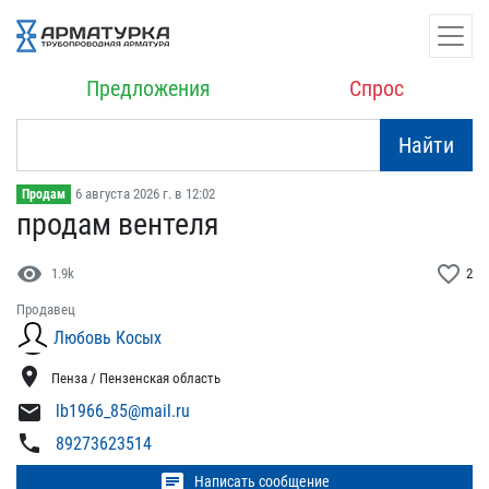
Предложения
Спрос
Найти
6 августа 2026 г. в 12:02
Продам
продам вентеля
visibility
favorite_border
1.9k
2
Продавец
Любовь Косых
location_on
Пенза / Пензенская область
mail
lb1966_85@mail.ru
phone
89273623514
chat
Написать сообщение