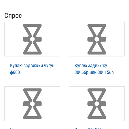
Спрос
Куплю задвижки чугун
Куплю задвижку
ф600
30ч6бр или 30ч15бр