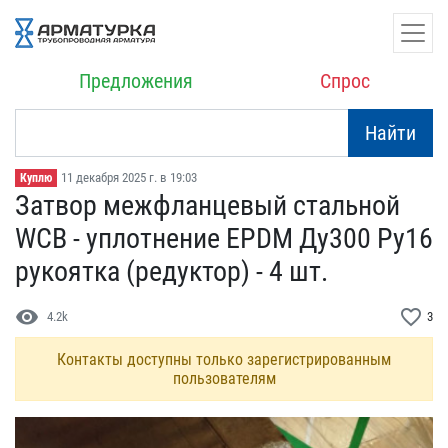
Предложения
Спрос
Найти
11 декабря 2025 г. в 19:03
Куплю
Затвор межфланцевый стал​ьной
WCB - уплотнение EP​DM Ду300 Ру16
рукоятка (​редуктор) - 4 шт.
visibility
favorite_border
4.2k
3
Контакты доступны только зарегистрированным
пользователям