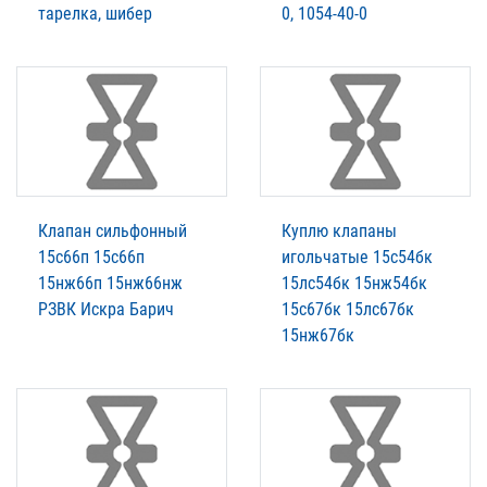
тарелка, шибер
0, 1054-40-0
Клапан сильфонный
Куплю клапаны
15с66п 15с66п
игольчатые 15с54бк
15нж66п 15нж66нж
15лс54бк 15нж54бк
РЗВК Искра Барич
15с67бк 15лс67бк
15нж67бк