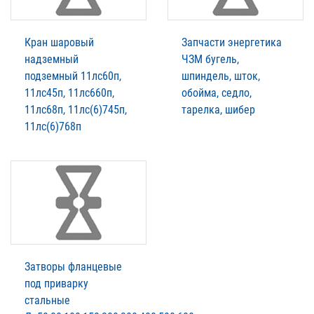
Кран шаровый
Запчасти энергетика
надземный
ЧЗМ бугель,
подземный 11лс60п,
шпиндель, шток,
11лс45п, 11лс660п,
обойма, седло,
11лс68п, 11лс(6)745п,
тарелка, шибер
11лс(6)768п
Затворы фланцевые
под приварку
стальные