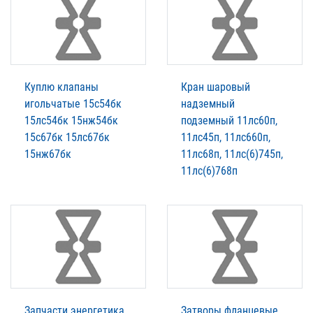
Куплю клапаны
Кран шаровый
игольчатые 15с54бк
надземный
15лс54бк 15нж54бк
подземный 11лс60п,
15с67бк 15лс67бк
11лс45п, 11лс660п,
15нж67бк
11лс68п, 11лс(6)745п,
11лс(6)768п
Запчасти энергетика
Затворы фланцевые