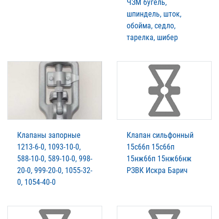
ЧЗМ бугель,
шпиндель, шток,
обойма, седло,
тарелка, шибер
Клапаны запорные
Клапан сильфонный
1213-6-0, 1093-10-0,
15с66п 15с66п
588-10-0, 589-10-0, 998-
15нж66п 15нж66нж
20-0, 999-20-0, 1055-32-
РЗВК Искра Барич
0, 1054-40-0