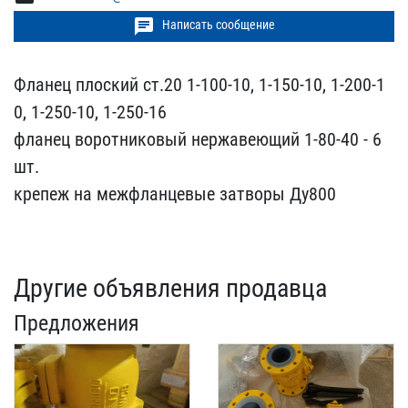
chat
Написать сообщение
Фланец плоский ст.20 1-1​00-10, 1-150-10, 1-200-1​
0, 1-250-10, 1-250-16
фл​анец воротниковый нержав​еющий 1-80-40 - 6
шт.
кр​епеж на межфланцевые зат​воры Ду800
Другие объявления продавца
Предложения