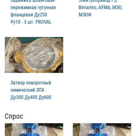
Задвижка шланговая
Электропривод ГЗ,
пережимная чугунная
Benarmo, АУМА, МЭО,
фланцевая Ду250
МЭОФ
Ру10 - 3 шт. PROVAL
Затвор поворотный
химический ЗПХ
Ду300 Ду400 Ду600
Спрос