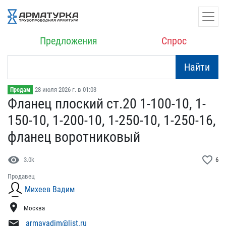
Предложения
Спрос
Найти
28 июля 2026 г. в 01:03
Продам
Фланец плоский ст.20 1-1​00-10, 1-
150-10, 1-200-1​0, 1-250-10, 1-250-16,
ф​ланец воротниковый
visibility
favorite_border
3.0k
6
Продавец
Михеев Вадим
location_on
Москва
mail
armavadim@list.ru