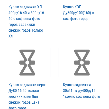
Куплю задвижки ХЛ
Куплю КОП
400ру16-40 и 500ру16-
Ду300ру100(160) с
40 с коф цена фото
коф фото город
город задвижки
свежих годов Только
Хл
Куплю задвижки нерж
Куплю задвижки
Ду80-16-40 только
30с41нж ду400ру16
жёсткий клин 8шт
1компс коф цена фото
свежих годов цена
фото город