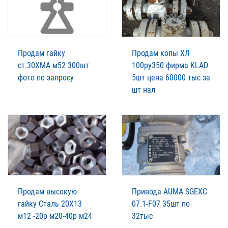
Продам гайку
Продам копы ХЛ
ст.30ХМА м52 300шт
100ру350 фирма KLAD
фото по запросу
5шт цена 60000 тыс за
шт нал
Продам высокую
Привода AUMA SGEXC
гайку Сталь 20Х13
07.1-F07 35шт по
м12 -20р м20-40р м24
32тыс