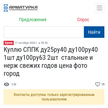
Предложения
Спрос
Найти
11 октября 2024 г. в 09:34
Куплю
Куплю СППК ду25ру40 ду10​0ру40
1шт ду100ру63 2шт ​ стальные и
нерж свежих ​годов цена фото
город
visibility
favorite_border
5.8k
15
Контакты доступны только зарегистрированным
пользователям