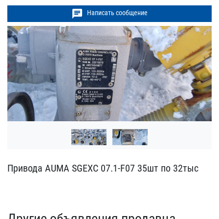
chat
Написать сообщение
Привода AUMA SGEXC 07.1​-F07 35шт по 32тыс
Другие объявления продавца