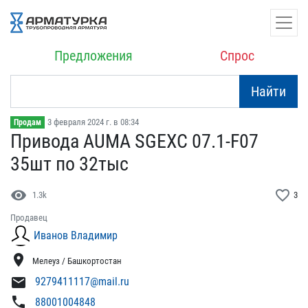
Предложения
Спрос
Найти
3 февраля 2024 г. в 08:34
Продам
Привода AUMA SGEXC 07.1​-F07
35шт по 32тыс
visibility
favorite_border
1.3k
3
Продавец
Иванов Владимир
location_on
Мелеуз / Башкортостан
mail
9279411117@mail.ru
phone
88001004848