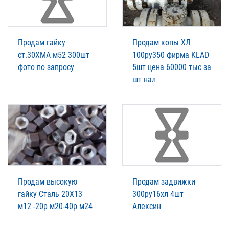
Продам гайку
Продам копы ХЛ
ст.30ХМА м52 300шт
100ру350 фирма KLAD
фото по запросу
5шт цена 60000 тыс за
шт нал
Продам высокую
Продам задвижки
гайку Сталь 20Х13
300ру16хл 4шт
м12 -20р м20-40р м24
Алексин