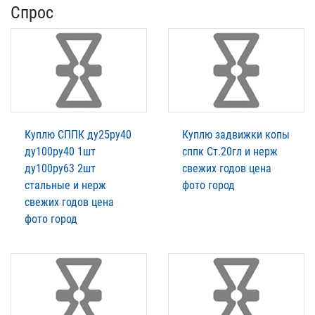
Спрос
Куплю СППК ду25ру40
Куплю задвижки копы
ду100ру40 1шт
сппк Ст.20гл и нерж
ду100ру63 2шт
свежих годов цена
стальные и нерж
фото город
свежих годов цена
фото город