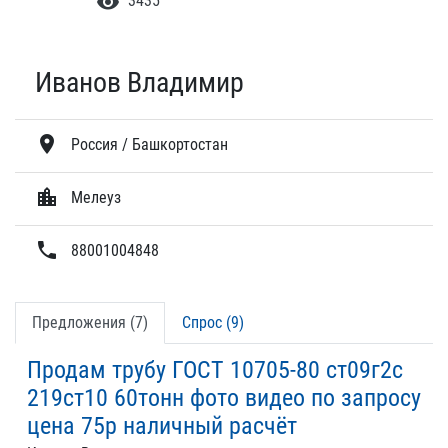
visibility
3435
Иванов Владимир
location_on
Россия / Башкортостан
location_city
Мелеуз
phone
88001004848
Предложения (7)
Спрос (9)
Продам трубу ГОСТ 10705-80 ст09г2с
219ст10 60тонн фото видео по запросу
цена 75р наличный расчёт