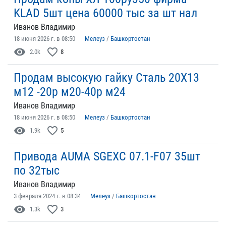
KLAD 5шт цена 60000 тыс за шт нал
Иванов Владимир
18 июня 2026 г. в 08:50
Мелеуз
/
Башкортостан
visibility
favorite_border
2.0k
8
Продам высокую гайку Сталь 20Х13
м12 -20р м20-40р м24
Иванов Владимир
18 июня 2026 г. в 08:50
Мелеуз
/
Башкортостан
visibility
favorite_border
1.9k
5
Привода AUMA SGEXC 07.1-F07 35шт
по 32тыс
Иванов Владимир
3 февраля 2024 г. в 08:34
Мелеуз
/
Башкортостан
visibility
favorite_border
1.3k
3