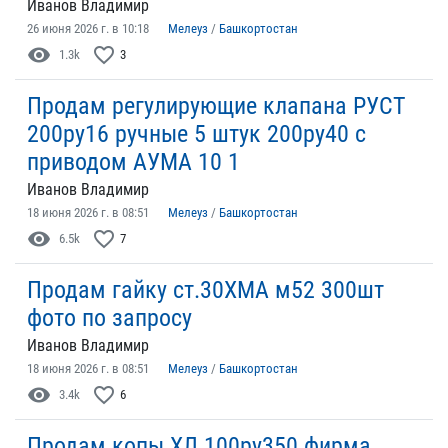
Иванов Владимир
26 июня 2026 г. в 10:18
Мелеуз
/
Башкортостан
visibility
favorite_border
1.3k
3
Продам регулирующие клапана РУСТ
200ру16 ручные 5 штук 200ру40 с
приводом АУМА 10 1
Иванов Владимир
18 июня 2026 г. в 08:51
Мелеуз
/
Башкортостан
visibility
favorite_border
6.5k
7
Продам гайку ст.30ХМА м52 300шт
фото по запросу
Иванов Владимир
18 июня 2026 г. в 08:51
Мелеуз
/
Башкортостан
visibility
favorite_border
3.4k
6
Продам копы ХЛ 100ру350 фирма