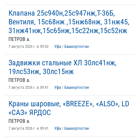
Клапана 25с940н,25с947нж,Т-36Б,
Вентиля, 15с68нж ,15нж68нж, 31нж45,
31нж41нж,15с65нж,15с22нж,15с52нж
ПЕТРОВ а.
7 августа 2026 г. в 09:42
Уфа
/
Башкортостан
Задвижки стальные ХЛ 30лс41нж,
19лс53нж, 30лс15нж
ПЕТРОВ а.
7 августа 2026 г. в 09:41
Уфа
/
Башкортостан
Краны шаровые, «BREEZE», «ALSO», LD
«САЗ» ЯРДОС
ПЕТРОВ а.
7 августа 2026 г. в 09:41
Уфа
/
Башкортостан