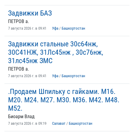
Задвижки БАЗ
ПЕТРОВ а.
7 августа 2026 г. в 09:41
Уфа
/
Башкортостан
Задвижки стальные 30с64нж,
30С41НЖ, 31Лс45нж , 30с76нж,
31лс45нж ЗМС
ПЕТРОВ а.
7 августа 2026 г. в 09:41
Уфа
/
Башкортостан
.Продаем Шпильку с гайками. М16.
М20. М24. М27. М30. М36. М42. М48.
М52.
Биоарм Влад
7 августа 2026 г. в 09:19
Салават
/
Башкортостан