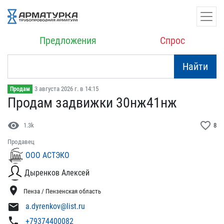
Предложения
Спрос
Найти
3 августа 2026 г. в 14:15
Продам
Продам задвижки 30нж41нж
visibility
favorite_border
1.3k
8
Продавец
ООО АСТЭКО
Дыренков Алексей
location_on
Пенза / Пензенская область
mail
a.dyrenkov@list.ru
phone
+79374400082