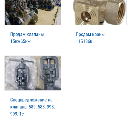
Продам клапаны
Продам краны
15нж65нж
11Б18бк
Спецпредложение на
клапаны 589, 588, 998,
999, 1с