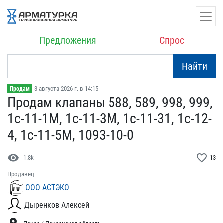
Предложения
Спрос
Найти
3 августа 2026 г. в 14:15
Продам
Продам клапаны 588, 589,​ 998, 999,
1с-11-1М, 1с​-11-3М, 1с-11-31, 1с-12-​
4, 1с-11-5М, 1093-10-0
visibility
favorite_border
1.8k
13
Продавец
ООО АСТЭКО
Дыренков Алексей
location_on