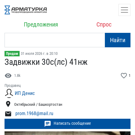
Предложения
Спрос
Найти
31 июля 2026 г. в 20:10
Продам
Задвижки 30с(лс) 41нж
visibility
favorite_border
1.8k
1
Продавец
ИП Денис
location_on
Октябрьский / Башкортостан
mail
prom.1968@mail.ru
chat
Написать сообщение