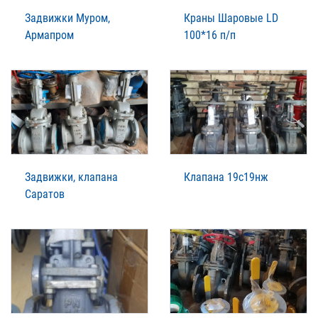
Задвижки Муром,
Краны Шаровые LD
Армапром
100*16 п/п
Задвижки, клапана
Клапана 19с19нж
Саратов