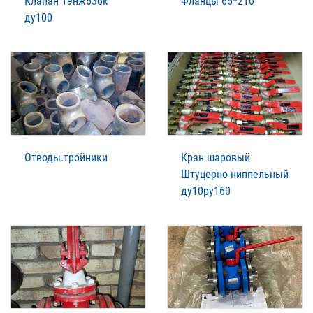
Клапан 19нж63бк
Фланцы 65*210
ду100
Отводы.тройники
Кран шаровый
Штуцерно-ниппельный
ду10ру160