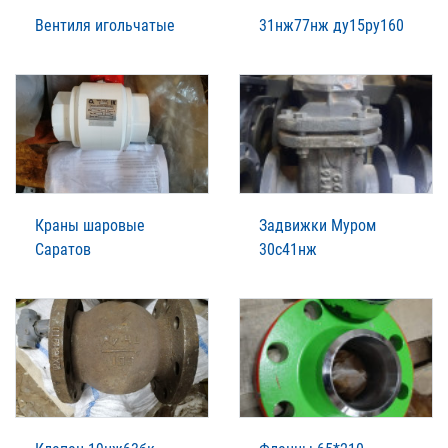
Вентиля игольчатые
31нж77нж ду15ру160
Краны шаровые
Задвижки Муром
Саратов
30с41нж