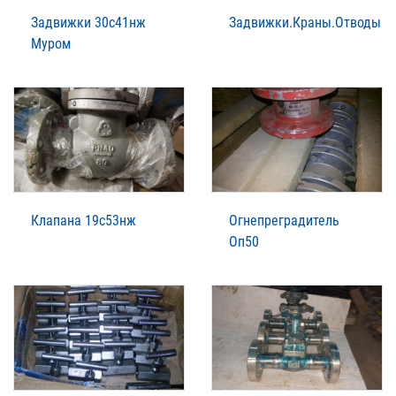
Задвижки 30с41нж
Задвижки.Краны.Отводы
Муром
Клапана 19с53нж
Огнепреградитель
Оп50