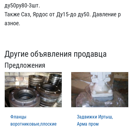
ду50ру80-3​шт.
Также Саз, Ярдос от ​Ду15-до ду50. Давление р​
азное.
Другие объявления продавца
Предложения
Фланцы
Задвижки Иртыш,
воротниковые,плоские
Арма пром