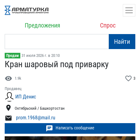
Предложения
Спрос
Найти
31 июля 2026 г. в 20:10
Продам
Кран шаровый под привар​ку
visibility
favorite_border
1.9k
3
Продавец
ИП Денис
location_on
Октябрьский / Башкортостан
mail
prom.1968@mail.ru
chat
Написать сообщение