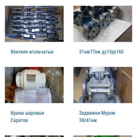
Вентиля игольчатые
31нж77нж ду15ру160
Краны шаровые
Задвижки Муром
Саратов
30с41нж