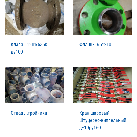
Клапан 19нж63бк
Фланцы 65*210
ду100
Отводы.тройники
Кран шаровый
Штуцерно-ниппельный
ду10ру160