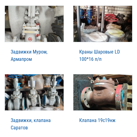
Задвижки Муром,
Краны Шаровые LD
Армапром
100*16 п/п
Задвижки, клапана
Клапана 19с19нж
Саратов