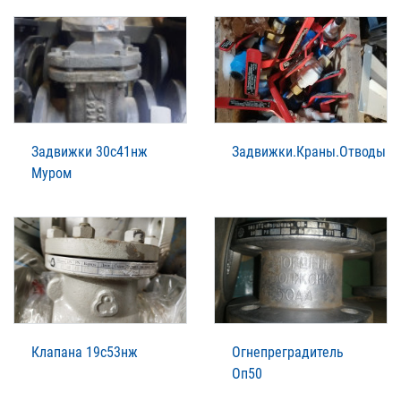
Задвижки 30с41нж
Задвижки.Краны.Отводы
Муром
Клапана 19с53нж
Огнепреградитель
Оп50