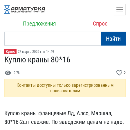
Предложения
Спрос
Найти
27 марта 2026 г. в 14:49
Куплю
Куплю краны 80*16
visibility
favorite_border
2.7k
2
Контакты доступны только зарегистрированным
пользователям
Куплю краны фланцевые Лд​, Алсо, Маршал,
80*16-2ш​т свежие. По заводским ц​енам не надо.