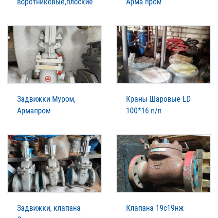
воротниковые,плоские
Арма пром
Задвижки Муром,
Краны Шаровые LD
Армапром
100*16 п/п
Задвижки, клапана
Клапана 19с19нж