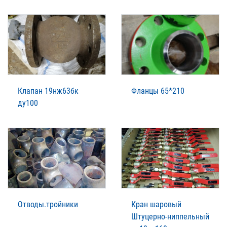
Клапан 19нж63бк
Фланцы 65*210
ду100
Отводы.тройники
Кран шаровый
Штуцерно-ниппельный