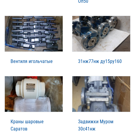
Оп50
Вентиля игольчатые
31нж77нж ду15ру160
Краны шаровые
Задвижки Муром
Саратов
30с41нж