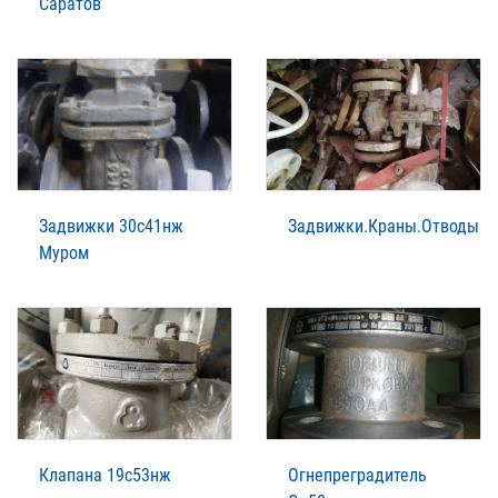
Саратов
Задвижки 30с41нж
Задвижки.Краны.Отводы
Муром
Клапана 19с53нж
Огнепреградитель