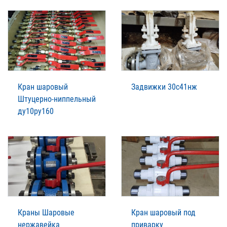
Кран шаровый
Задвижки 30с41нж
Штуцерно-ниппельный
ду10ру160
Краны Шаровые
Кран шаровый под
нержавейка
приварку