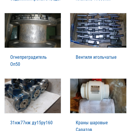
Огнепреградитель
Вентиля игольчатые
Оп50
31нж77нж ду15ру160
Краны шаровые
Саратов