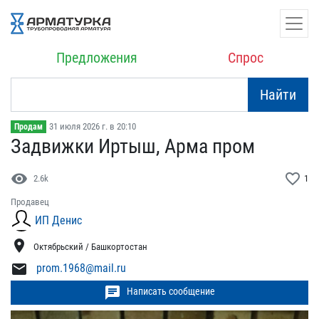
Предложения
Спрос
Найти
31 июля 2026 г. в 20:10
Продам
Задвижки Иртыш, Арма про​м
visibility
favorite_border
2.6k
1
Продавец
ИП Денис
location_on
Октябрьский / Башкортостан
mail
prom.1968@mail.ru
chat
Написать сообщение