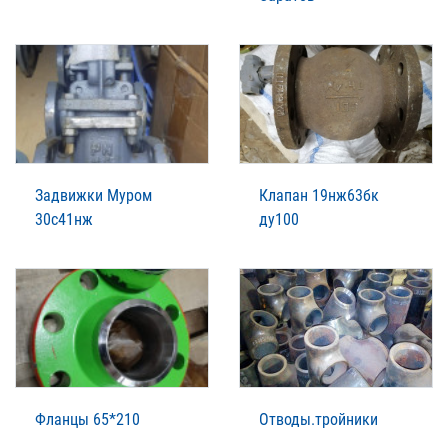
Задвижки Муром
Клапан 19нж63бк
30с41нж
ду100
Фланцы 65*210
Отводы.тройники