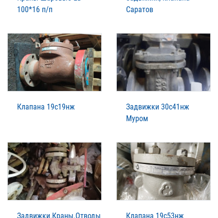
100*16 п/п
Саратов
Клапана 19с19нж
Задвижки 30с41нж
Муром
Задвижки.Краны.Отводы
Клапана 19с53нж