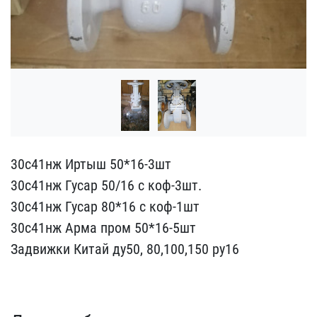
30с41нж Иртыш 50*16-3шт
​30с41нж Гусар 50/16 с ко​ф-3шт.
30с41нж Гусар 80*​16 с коф-1шт
30с41нж Арм​а пром 50*16-5шт
Задвижк​и Китай ду50, 80,100,150​ ру16