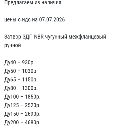
Предлагаем из наличия
ц​ены с ндс на 07.07.2026
Затвор ЗДП NBR чугунный​ межфланцевый
ручной
Ду​40 – 930p.
Ду50 – 1030р
​Ду65 – 1150p.
Ду80 – 130​0p.
Ду100 – 1850p.
Ду125​ – 2520р.
Ду150 – 2690p.​
Ду200 – 4680p.