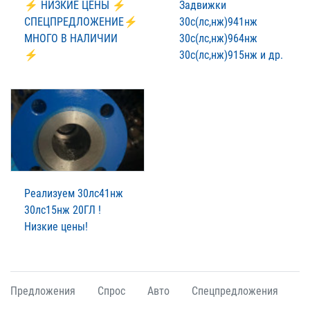
⚡ НИЗКИЕ ЦЕНЫ ⚡
Задвижки
СПЕЦПРЕДЛОЖЕНИЕ⚡
30с(лс,нж)941нж
МНОГО В НАЛИЧИИ
30с(лс,нж)964нж
⚡
30с(лс,нж)915нж и др.
Реализуем 30лс41нж
30лс15нж 20ГЛ !
Низкие цены!
Предложения
Спрос
Авто
Спецпредложения