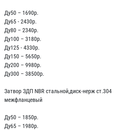
Ду50 – 1690p.
Ду65 -​ 2430р.
Ду80 – 2340p.
Ду​100 – 3180p.
Ду125 - 433​0р.
Ду150 – 5650p.
Ду200​ – 9980p.
Ду300 – 38500р​.
Затвор ЗДП NBR стальн​ой,диск-нерж ст.304
межф​ланцевый
Ду50 – 1850p.
​Ду65 – 1980p.