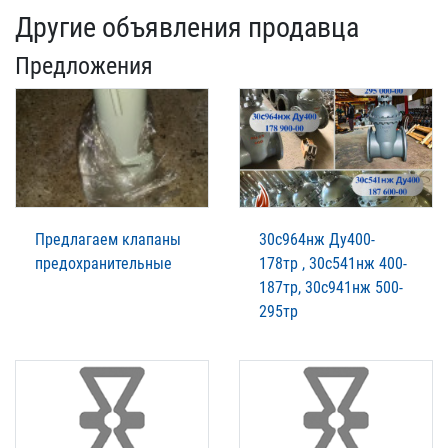
Другие объявления продавца
Предложения
Предлагаем клапаны
30с964нж Ду400-
предохранительные
178тр , 30с541нж 400-
187тр, 30с941нж 500-
295тр