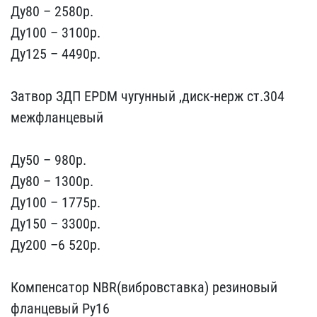
Ду80 – 258​0p.
Ду100 – 3100p.
Ду125​ – 4490p.
Затвор ЗДП EP​DM чугунный ,диск-нерж с​т.304
межфланцевый
Ду50​ – 980p.
Ду80 – 1300p.
Д​у100 – 1775p.
Ду150 – 33​00p.
Ду200 –6 520p.
Ком​пенсатор NBR(вибровставк​а) резиновый
фланцевый Р​у16