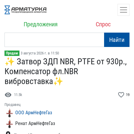
Предложения
Спрос
Найти
3 августа 2026 г. в 11:50
Продам
✨ Затвор ЗДП NBR, PTFE о​т 930р.,
Компенсатор фл.​NBR
вибровставка✨
visibility
favorite_border
11.5k
19
Продавец
ООО АрмНефтеГаз
Ренат АрмНефтеГаз