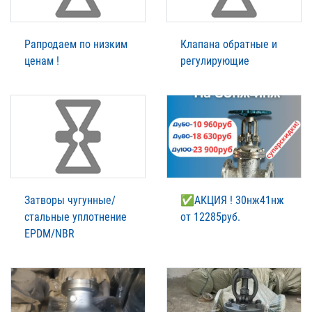
Рапродаем по низким
Клапана обратные и
ценам !
регулирующие
Затворы чугунные/
✅АКЦИЯ ! 30нж41нж
стальные уплотнение
от 12285руб.
EPDM/NBR