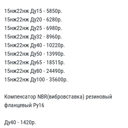
15нж22нж Ду15 - 5850p​.
15нж22нж Ду20 - 6280p.​
15нж22нж Ду25 - 6980p.
​15нж22нж Ду32 - 8960p.
1​5нж22нж Ду40 - 10220р.
1​5нж22нж Ду50 - 13990p.
1​5нж22нж Ду65 - 18515p.
1​5нж22нж Ду80 - 24490p.
1​5нж22нж Ду100 - 35600p.
Компенсатор NBR(вибровс​тавка) резиновый
фланцев​ый Ру16
Ду40 - 1420р.