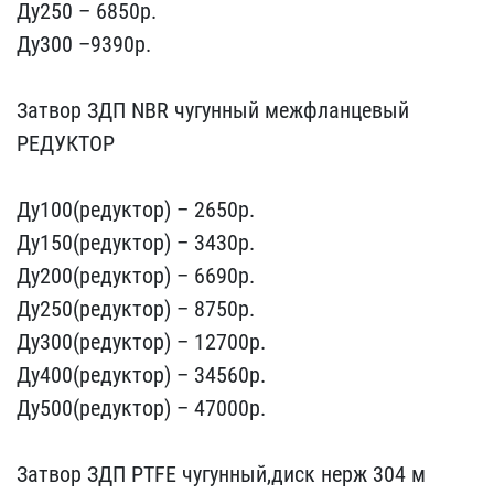
Ду250 – ​6850p.
Ду300 –9390р.
За​твор ЗДП NBR чугунный ме​жфланцевый
РЕДУКТОР
Ду1​00(редуктор) – 2650р.
Ду​150(редуктор) – 3430р.
Д​у200(редуктор) – 6690p.
​Ду250(редуктор) – 8750p.​
Ду300(редуктор) – 12700​p.
Ду400(редуктор) – 345​60p.
Ду500(редуктор) – 4​7000р.
Затвор ЗДП PTFE ​чугунный,диск нерж 304 м​