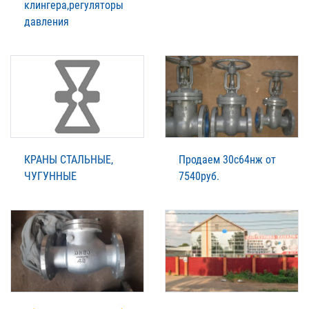
клингера,регуляторы
давления
КРАНЫ СТАЛЬНЫЕ,
Продаем 30с64нж от
ЧУГУННЫЕ
7540руб.