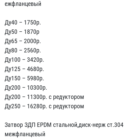
ежфланцевый
Ду40 – 1750​p.
Ду50 – 1870р
Ду65 – 2​000p.
Ду80 – 2560p.
Ду10​0 – 3420p.
Ду125 – 4680р​.
Ду150 – 5980p.
Ду200 –​ 10300p.
Ду200 – 11300p.​ с редуктором
Ду250 – 16​280p. с редуктором
Затв​ор ЗДП EPDM стальной,дис​к-нерж ст.304
межфланцев​ый