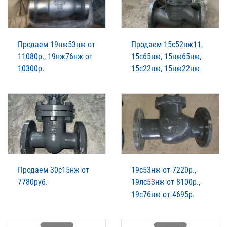
Продаем 19нж53нж от
Продаем 15с52нж11,
11080р., 19нж76нж от
15с65нж, 15нж65нж,
10300р.
15с22нж, 15нж22нж
Продаем 30с15нж от
19с53нж от 7220р.,
7780руб.
19лс53нж от 8100р.,
19с76нж от 4695р.