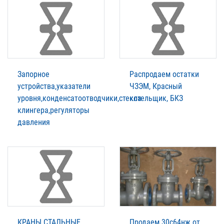
Запорное
Распродаем остатки
устройства,указатели
ЧЗЭМ, Красный
уровня,конденсатоотводчики,стекла
котельщик, БКЗ
клингера,регуляторы
давления
КРАНЫ СТАЛЬНЫЕ,
Продаем 30с64нж от