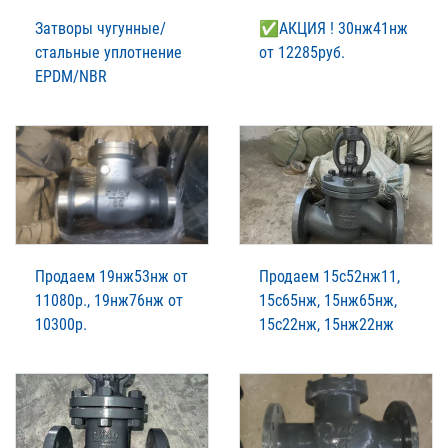
Затворы чугунные/
✅АКЦИЯ ! 30нж41нж
стальные уплотнение
от 12285руб.
EPDM/NBR
Продаем 19нж53нж от
Продаем 15с52нж11,
11080р., 19нж76нж от
15с65нж, 15нж65нж,
10300р.
15с22нж, 15нж22нж