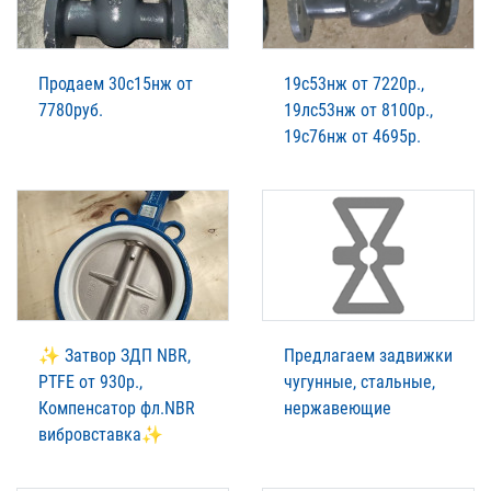
Продаем 30с15нж от
19с53нж от 7220р.,
7780руб.
19лс53нж от 8100р.,
19с76нж от 4695р.
✨ Затвор ЗДП NBR,
Предлагаем задвижки
PTFE от 930р.,
чугунные, стальные,
Компенсатор фл.NBR
нержавеющие
вибровставка✨