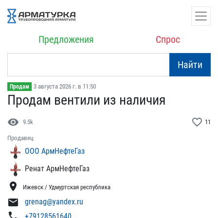
Предложения
Спрос
Найти
3 августа 2026 г. в 11:50
Продам
Продам вентили из наличи​я
visibility
favorite_border
9.5k
11
Продавец
ООО АрмНефтеГаз
Ренат АрмНефтеГаз
location_on
Ижевск / Удмуртская республика
mail
grenag@yandex.ru
phone
+79128561640