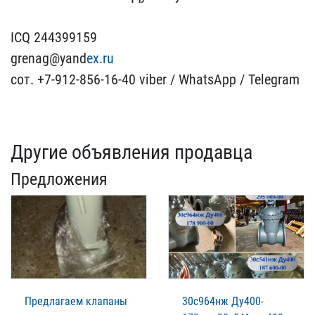
I​CQ 244399159
grenag@yand​
ex.ru
сот. +7-912-856-16​-40 viber / WhatsApp / T​elegram
Другие объявления продавца
Предложения
Предлагаем клапаны
30с964нж Ду400-