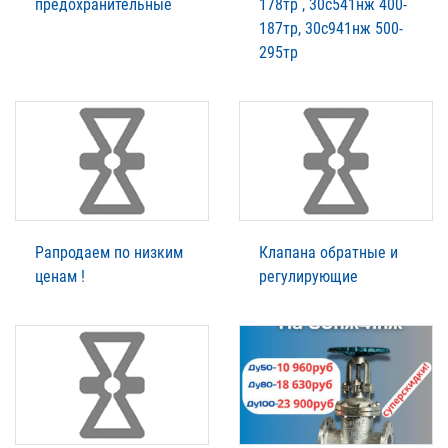
предохранительные
178тр , 30с541нж 400-
187тр, 30с941нж 500-
295тр
Рапродаем по низким
Клапана обратные и
ценам !
регулирующие