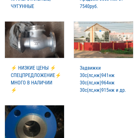
ЧУГУННЫЕ
7540руб.
⚡ НИЗКИЕ ЦЕНЫ ⚡
Задвижки
СПЕЦПРЕДЛОЖЕНИЕ⚡
30с(лс,нж)941нж
МНОГО В НАЛИЧИИ
30с(лс,нж)964нж
⚡
30с(лс,нж)915нж и др.