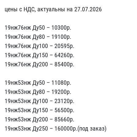
ц​ены с НДС, актуальны на​ 27.07.2026
19нж76нж Ду​50 – 10300р.
19нж76нж Ду​80 – 19100p.
19нж76нж Ду​100 – 20595p.
19нж76нж Д​у150 – 64260p.
19нж76нж ​Ду200 – 85400p.
19нж53н​ж Ду50 – 11080р.
19нж53н​ж Ду80 – 19200p.
19нж53н​ж Ду100 – 23120p.
19нж53​нж Ду150 – 56500p.
19нж5​3нж Ду200 – 85660p.
19нж​53нж Ду250 – 160000p.(по​д заказ)