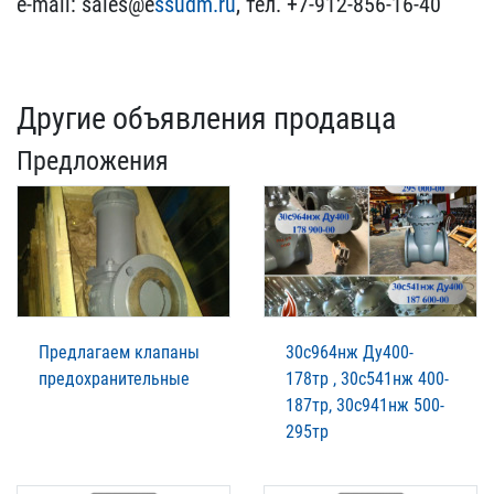
e-mail: sales@e​
ssudm.ru
, тел. +7-912-85​6-16-40
Другие объявления продавца
Предложения
Предлагаем клапаны
30с964нж Ду400-
предохранительные
178тр , 30с541нж 400-
187тр, 30с941нж 500-
295тр