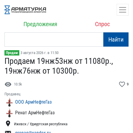
Предложения
Спрос
Найти
3 августа 2026 г. в 11:50
Продам
Продаем 19нж53нж от 1108​0р.,
19нж76нж от 10300р​.
visibility
favorite_border
10.5k
9
Продавец
ООО АрмНефтеГаз
Ренат АрмНефтеГаз
location_on
Ижевск / Удмуртская республика
grenag@yandex.ru