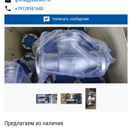
mail
phone
+79128561640
chat
Написать сообщение
Предлагаем из наличия