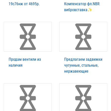
19с76нж от 4695р.
Компенсатор фл.NBR
вибровставка✨
Продам вентили из
Предлагаем задвижки
наличия
чугунные, стальные,
нержавеющие