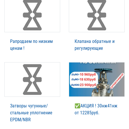
Рапродаем по низким
Клапана обратные и
ценам !
регулирующие
Затворы чугунные/
✅АКЦИЯ ! 30нж41нж
стальные уплотнение
от 12285руб.
EPDM/NBR