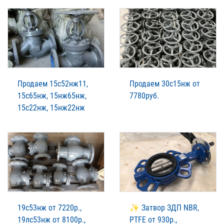
Продаем 15с52нж11,
Продаем 30с15нж от
15с65нж, 15нж65нж,
7780руб.
15с22нж, 15нж22нж
19с53нж от 7220р.,
✨ Затвор ЗДП NBR,
19лс53нж от 8100р.,
PTFE от 930р.,