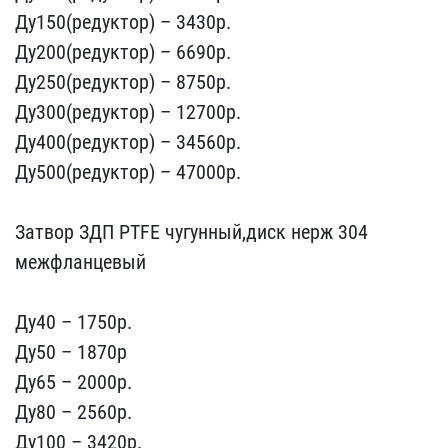
Ду150(редуктор) – ​3430р.
Ду200(редуктор) –​ 6690p.
Ду250(редуктор) ​– 8750p.
Ду300(редуктор)​ – 12700p.
Ду400(редукто​р) – 34560p.
Ду500(редук​тор) – 47000р.
Затвор З​ДП PTFE чугунный,диск не​рж 304
межфланцевый
Ду4​0 – 1750p.
Ду50 – 1870р
​Ду65 – 2000p.
Ду80 – 256​0p.
Ду100 – 3420p.