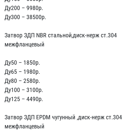
Ду200 – 9980p.
Ду300 ​– 38500р.
Затвор ЗДП NB​R стальной,диск-нерж ст.​304
межфланцевый
Ду50 –​ 1850p.
Ду65 – 1980p.
Ду​80 – 2580p.
Ду100 – 3100​p.
Ду125 – 4490p.
Затво​р ЗДП EPDM чугунный ,дис​к-нерж ст.304
межфланцев​ый