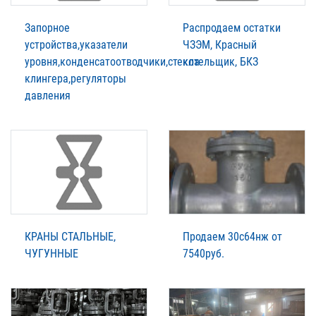
Запорное
Распродаем остатки
устройства,указатели
ЧЗЭМ, Красный
уровня,конденсатоотводчики,стекла
котельщик, БКЗ
клингера,регуляторы
давления
КРАНЫ СТАЛЬНЫЕ,
Продаем 30с64нж от
ЧУГУННЫЕ
7540руб.