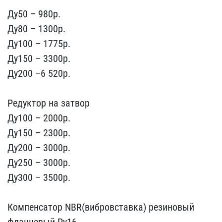
Ду50 – 980p.
Ду80 – ​1300p.
Ду100 – 1775p.
Ду​150 – 3300p.
Ду200 –6 52​0p.
Редуктор на затвор
​Ду100 – 2000p.
Ду150 – 2​300p.
Ду200 – 3000p.
Ду2​50 – 3000p.
Ду300 – 3500​р.
Компенсатор NBR(вибр​овставка) резиновый