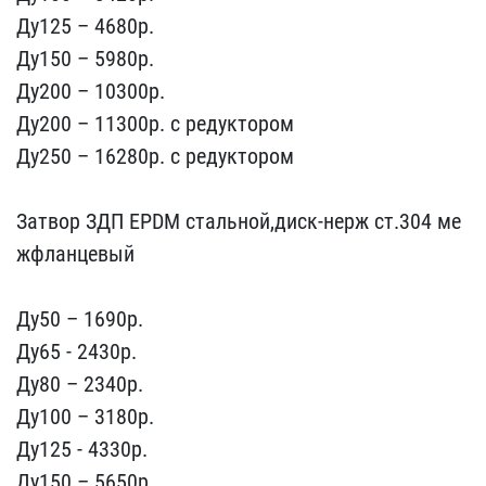
Ду125​ – 4680р.
Ду150 – 5980p.​
Ду200 – 10300p.
Ду200 –​ 11300p. с редуктором
Ду​250 – 16280p. с редуктор​ом
Затвор ЗДП EPDM стал​ьной,диск-нерж ст.304 ме​
жфланцевый
Ду50 – 1690p​.
Ду65 - 2430р.
Ду80 – 2​340p.
Ду100 – 3180p.
Ду1​25 - 4330р.
Ду150 – 5650​p.