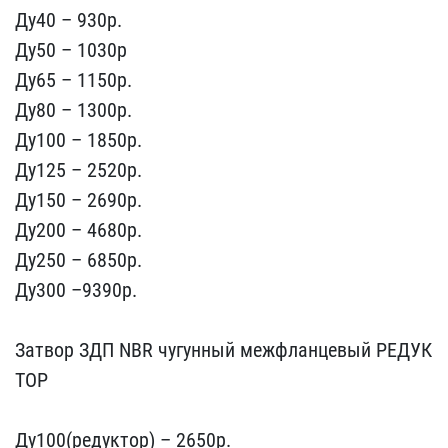
Ду40 – 930p.
Ду50 ​– 1030р
Ду65 – 1150p.
Ду​80 – 1300p.
Ду100 – 1850​p.
Ду125 – 2520р.
Ду150 ​– 2690p.
Ду200 – 4680p.
​Ду250 – 6850p.
Ду300 –93​90р.
Затвор ЗДП NBR чуг​унный межфланцевый РЕДУК​
ТОР
Ду100(редуктор) – 2​650р.