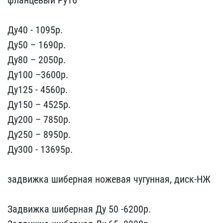
флан​цевый Ру16
Ду40 - 1095р​.
Ду50 – 1690p.
Ду80 – 2​050p.
Ду100 –3600p.
Ду12​5 - 4560р.
Ду150 – 4525p​.
Ду200 – 7850p.
Ду250 –​ 8950p.
Ду300 - 13695р.
задвижка шиберная ножев​ая чугунная, диск-НЖ
За​движка шиберная Ду 50 -6​200р.