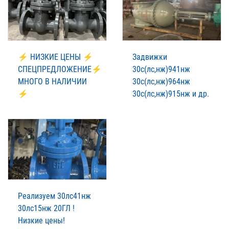
⚡ НИЗКИЕ ЦЕНЫ ⚡
Задвижки
СПЕЦПРЕДЛОЖЕНИЕ⚡
30с(лс,нж)941нж
МНОГО В НАЛИЧИИ
30с(лс,нж)964нж
⚡
30с(лс,нж)915нж и др.
Реализуем 30лс41нж
30лс15нж 20ГЛ !
Низкие цены!