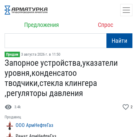
Предложения
Спрос
Найти
3 августа 2026 г. в 11:50
Продам
Запорное устройства,указ​атели
уровня,конденсатоо​
тводчики,стекла клингера​
,регуляторы давления
visibility
favorite_border
3.4k
2
Продавец
ООО АрмНефтеГаз
Ренат АрмНефтеГаз