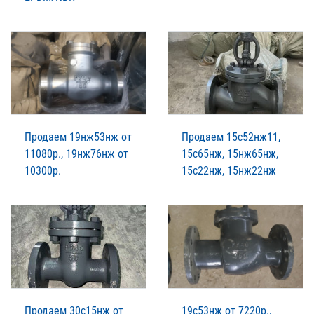
Продаем 19нж53нж от
Продаем 15с52нж11,
11080р., 19нж76нж от
15с65нж, 15нж65нж,
10300р.
15с22нж, 15нж22нж
Продаем 30с15нж от
19с53нж от 7220р.,