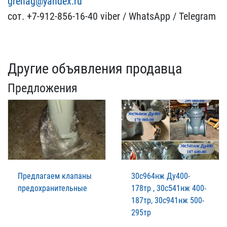
grenag@yandex.ru
сот. ​+7-912-856-16-40 viber /​ WhatsApp / Telegram
Другие объявления продавца
Предложения
Предлагаем клапаны
30с964нж Ду400-
предохранительные
178тр , 30с541нж 400-
187тр, 30с941нж 500-
295тр