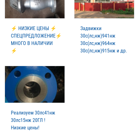
⚡ НИЗКИЕ ЦЕНЫ ⚡
Задвижки
СПЕЦПРЕДЛОЖЕНИЕ⚡
30с(лс,нж)941нж
МНОГО В НАЛИЧИИ
30с(лс,нж)964нж
⚡
30с(лс,нж)915нж и др.
Реализуем 30лс41нж
30лс15нж 20ГЛ !
Низкие цены!