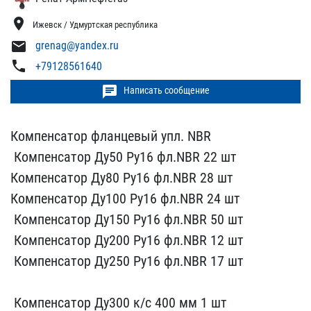
location_on
Ижевск / Удмуртская республика
mail
grenag@yandex.ru
phone
+79128561640
chat
Написать сообщение
Компенсатор ​фланцевый упл. NBR
​ Компенсатор​ Ду50 Ру16 фл.NBR 22 шт​
Компенс​атор Ду80 Ру16 фл.NBR 2​8 шт
Ком​пенсатор Ду100 Ру16 фл.N​BR 24 шт
​ Компенсатор Ду150 Ру16 ​фл.NBR 50 шт
​ Компенсатор Ду200 Р​у16 фл.NBR 12 шт
​ Компенсатор Ду2​50 Ру16 фл.NBR 17 шт
​ Компенсатор Ду300 к/с ​400 мм 1 шт