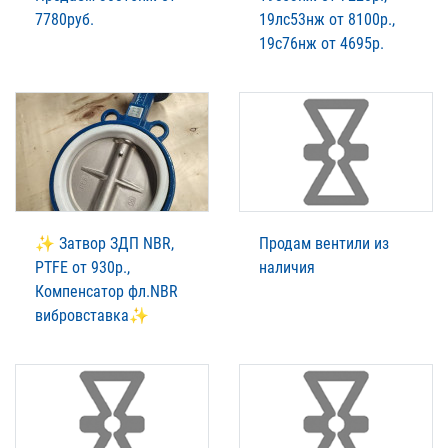
7780руб.
19лс53нж от 8100р.,
19с76нж от 4695р.
✨ Затвор ЗДП NBR,
Продам вентили из
PTFE от 930р.,
наличия
Компенсатор фл.NBR
вибровставка✨