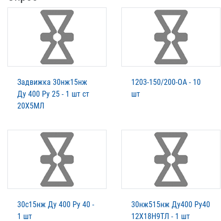
Задвижка 30нж15нж
1203-150/200-ОА - 10
Ду 400 Ру 25 - 1 шт ст
шт
20Х5МЛ
30c15нж Ду 400 Ру 40 -
30нж515нж Ду400 Ру40
1 шт
12Х18Н9ТЛ - 1 шт