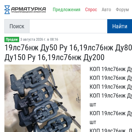
Предложения
Спрос
Авто
Форум
Поиск
Найти
3 августа 2026 г. в 08:16
Продам
19лс76нж Ду50 Ру 16,19лс​76нж Ду80
Ду​150 Ру 16,19лс76нж Ду200
КОП 19лс76нж Ду50
КОП 19лс76нж Ду80
КОП 19лс76нж Ду20
КОП 19лс76нж Ду25
шт
КОП 19лс76нж Ду3​
шт
КОП 19лс76нж ​ Ду