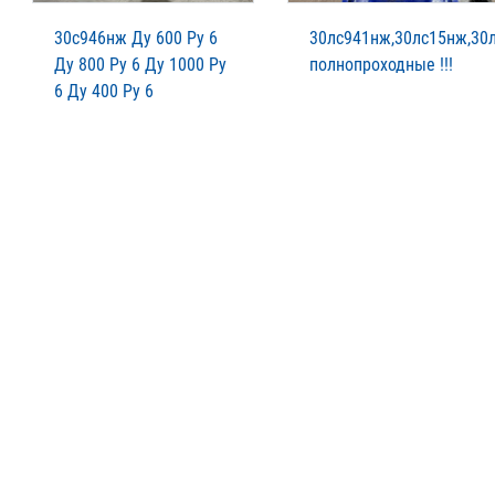
30с946нж Ду 600 Ру 6
30лс941нж,30лс15нж,30
Ду 800 Ру 6 Ду 1000 Ру
полнопроходные !!!
6 Ду 400 Ру 6