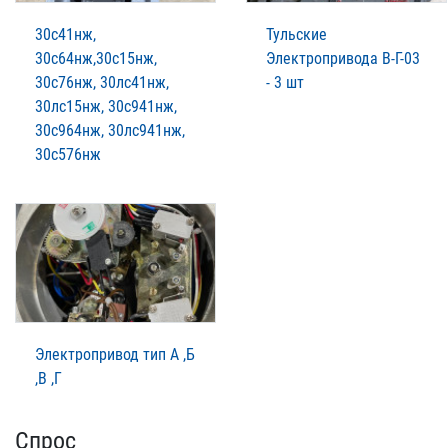
30с41нж,
Тульские
30с64нж,30с15нж,
Электропривода В-Г-03
30с76нж, 30лс41нж,
- 3 шт
30лс15нж, 30с941нж,
30с964нж, 30лс941нж,
30с576нж
Электропривод тип А ,Б
,В ,Г
Спрос