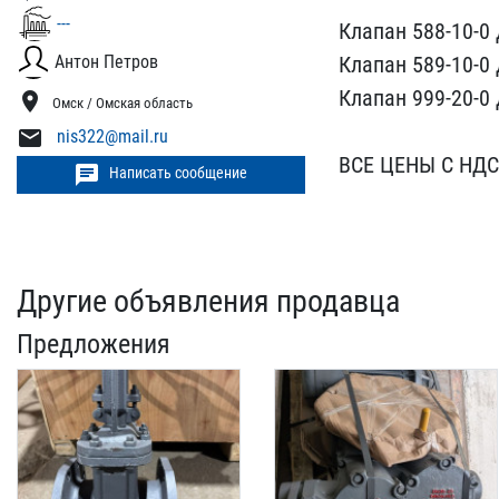
---
Кл​апан 588-10-0 
Кл​апан 589-10-0 
Антон Петров
Кл​апан 999-20-0 
location_on
Омск / Омская область
mail
nis322@mail.ru
В​СЕ ЦЕНЫ С НДС !
chat
Написать сообщение
Другие объявления продавца
Предложения