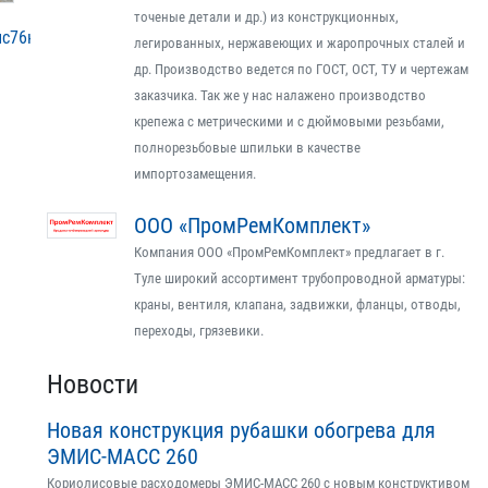
точеные детали и др.) из конструкционных,
лс76нж
легированных, нержавеющих и жаропрочных сталей и
др. Производство ведется по ГОСТ, ОСТ, ТУ и чертежам
заказчика. Так же у нас налажено производство
крепежа с метрическими и с дюймовыми резьбами,
полнорезьбовые шпильки в качестве
импортозамещения.
ООО «ПромРемКомплект»
Компания ООО «ПромРемКомплект» предлагает в г.
Туле широкий ассортимент трубопроводной арматуры:
краны, вентиля, клапана, задвижки, фланцы, отводы,
переходы, грязевики.
Новости
Новая конструкция рубашки обогрева для
ЭМИС-МАСС 260
Кориолисовые расходомеры ЭМИС-МАСС 260 с новым конструктивом