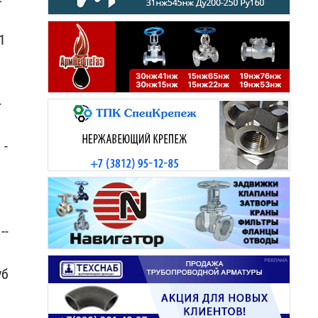
1
-
 -
--
уб