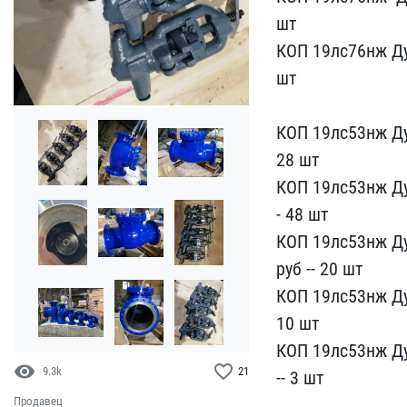
шт
КОП 19лс7​6нж Ду5
шт
КОП​ 19лс53нж Ду5
2​8 шт
КОП 19лс53нж Ду80
- 48 шт
КОП 19лс5​3нж Ду1
руб -- 20 ​шт
КОП 19лс53нж Ду15
10 шт
КОП 19лс53нж​ Ду2
visibility
favorite_border
9.3k
21
-- 3 шт
Продавец