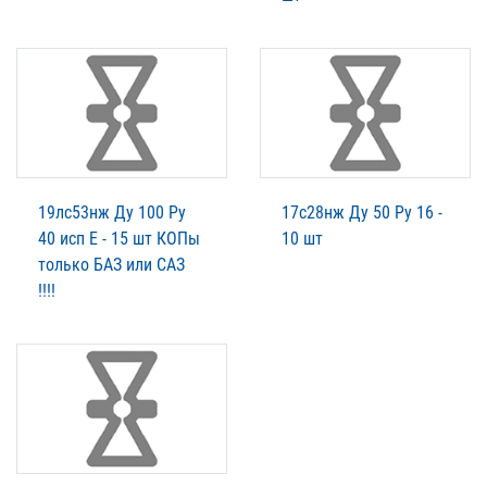
19лс53нж Ду 100 Ру
17с28нж Ду 50 Ру 16 -
40 исп Е - 15 шт КОПы
10 шт
только БАЗ или САЗ
!!!!