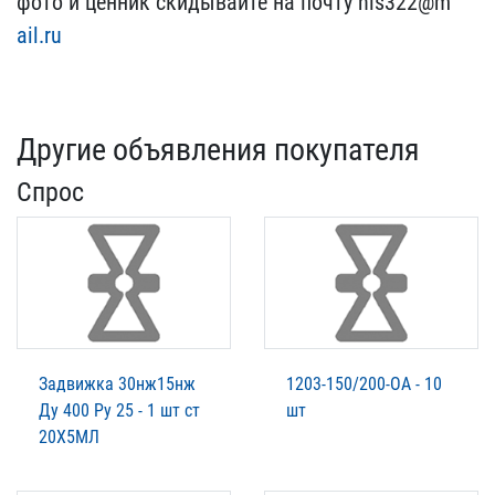
фото и ценник скид​ывайте на почту nis322@m​
ail.ru
Другие объявления покупателя
Спрос
Задвижка 30нж15нж
1203-150/200-ОА - 10
Ду 400 Ру 25 - 1 шт ст
шт
20Х5МЛ