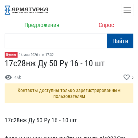
Предложения
Спрос
Найти
14 мая 2026 г. в 17:32
Куплю
17с28нж Ду 50 Ру 16 - 10​ шт
visibility
favorite_border
4.6k
5
Контакты доступны только зарегистрированным
пользователям
17с28нж Ду 50 Ру 16 - 10​ шт