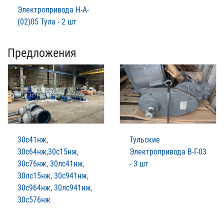
Электропривода Н-А-
(02)05 Тула - 2 шт
Предложения
30с41нж,
Тульские
30с64нж,30с15нж,
Электропривода В-Г-03
30с76нж, 30лс41нж,
- 3 шт
30лс15нж, 30с941нж,
30с964нж, 30лс941нж,
30с576нж