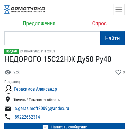
Предложения
Спрос
Найти
24 июня 2026 г. в 23:03
Продам
НЕДОРОГО 15С22НЖ Ду50​ Ру40
visibility
favorite_border
2.2k
3
Продавец
Герасимов Александр
location_on
Тюмень / Тюменская область
mail
a.gerasimoff2009@yandex.ru
phone
89222662314
chat
Написать сообщение