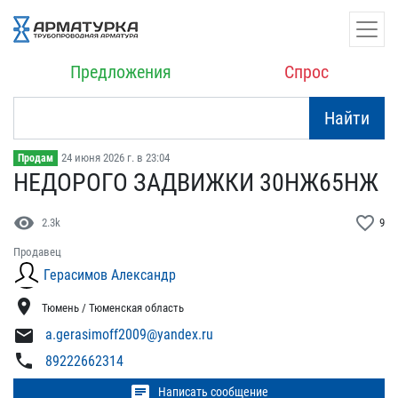
Предложения
Спрос
Найти
24 июня 2026 г. в 23:04
Продам
НЕДОРОГО ЗАДВИЖКИ 30НЖ65​НЖ
visibility
favorite_border
2.3k
9
Продавец
Герасимов Александр
location_on
Тюмень / Тюменская область
mail
a.gerasimoff2009@yandex.ru
phone
89222662314
chat
Написать сообщение