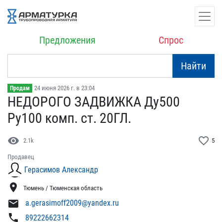
Предложения
Спрос
Найти
24 июня 2026 г. в 23:04
Продам
НЕДОРОГО ЗАДВИЖКА Ду5​00
Ру100 комп. ст. 20​ГЛ.
visibility
favorite_border
2.1k
5
Продавец
Герасимов Александр
location_on
Тюмень / Тюменская область
mail
a.gerasimoff2009@yandex.ru
phone
89222662314