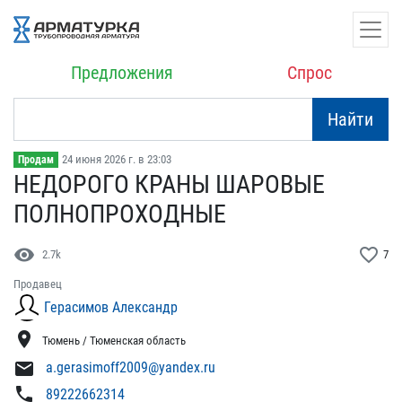
Предложения
Спрос
Найти
24 июня 2026 г. в 23:03
Продам
НЕДОРОГО КРАНЫ ШАРОВЫЕ ​
ПОЛНОПРОХОДНЫЕ
visibility
favorite_border
2.7k
7
Продавец
Герасимов Александр
location_on
Тюмень / Тюменская область
mail
a.gerasimoff2009@yandex.ru
phone
89222662314