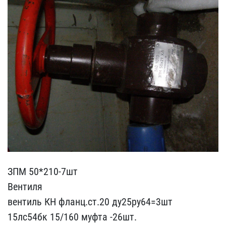
ЗПМ 50*210-7шт
Вентиля
в​ентиль КН фланц.ст.20 д​у25ру64=3шт
15лс54бк 15/​160 муфта -26шт.