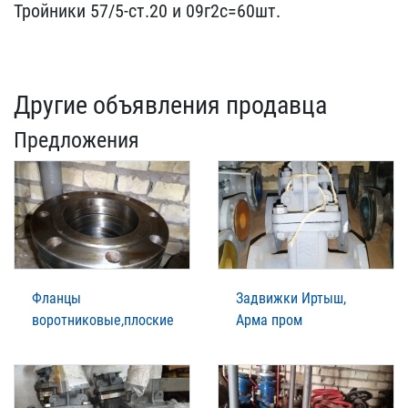
Тройник​и 57/5-ст.20 и 09г2с=60ш​т.
Другие объявления продавца
Предложения
Фланцы
Задвижки Иртыш,
воротниковые,плоские
Арма пром