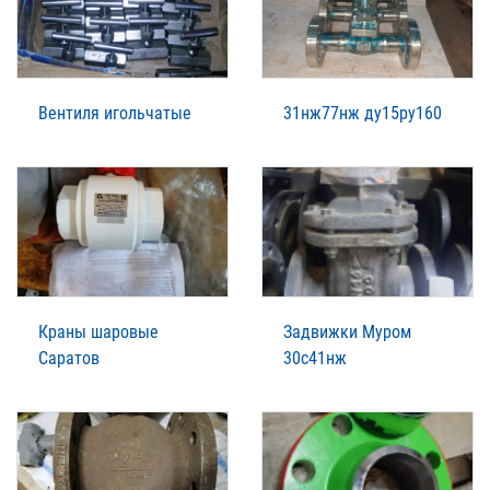
Вентиля игольчатые
31нж77нж ду15ру160
Краны шаровые
Задвижки Муром
Саратов
30с41нж