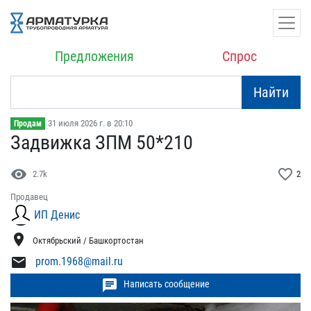
Предложения
Спрос
Найти
31 июля 2026 г. в 20:10
Продам
Задвижка ЗПМ 50*210
visibility
favorite_border
2.7k
2
Продавец
ИП Денис
location_on
Октябрьский / Башкортостан
mail
prom.1968@mail.ru
chat
Написать сообщение