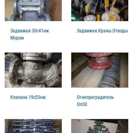
Задвижки 30с41нж
Задвижки.Краны.Отводы
Муром
Клапана 19с53нж
Огнепреградитель
Оп50