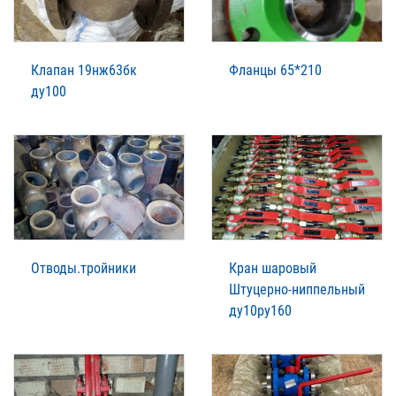
Клапан 19нж63бк
Фланцы 65*210
ду100
Отводы.тройники
Кран шаровый
Штуцерно-ниппельный
ду10ру160