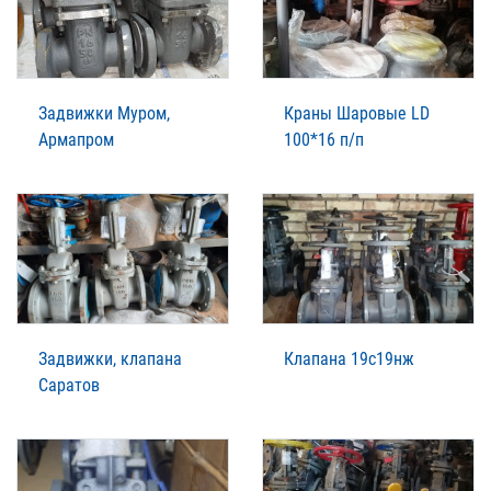
Задвижки Муром,
Краны Шаровые LD
Армапром
100*16 п/п
Задвижки, клапана
Клапана 19с19нж
Саратов