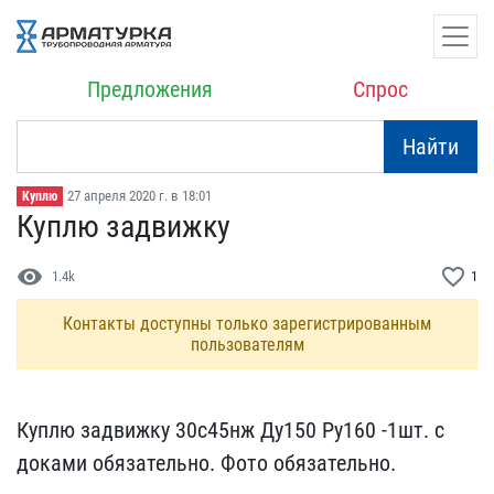
Предложения
Спрос
Найти
27 апреля 2020 г. в 18:01
Куплю
Куплю задвижку
visibility
favorite_border
1.4k
1
Контакты доступны только зарегистрированным
пользователям
Куплю задвижку 30с45нж Д​у150 Ру160 -1шт. с
докам​и обязательно. Фото обяз​ательно.